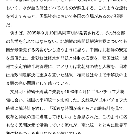
もいく。水が至る所はすべてのものが蘇生する。このような流れ
を考えてみると、国際社会において各国の立場があるのが現実
だ。
例えば、2005年９月19日共同声明が発表されるまでの外交部
の苦労を忘れてはならない。北朝鮮の核問題解決方案について各
国が最優先する内容が少し違うように思う。中国は北朝鮮の安定
を最優先に、北朝鮮は軽水炉問題と体制の安定を、韓国は統一過
程で安定的韓半島管理に、アメリカは北朝鮮の核と人権を、日本
は拉致問題解決に重きを置いた結果、核問題は今まで未解決のま
ま頭の痛い問題として残っている。
文鮮明・韓鶴子総裁ご夫妻が1990年４月にゴルバチョフ大統
領に会い、祖国の平和統一を念願した。文総裁がゴルバチョフ大
統領に腕時計を渡し、「孤独な時間が来たらこの腕時計を見て、
改革と開放の道に邁進してほしい」と激励された。このように名
もなく民間次元で活動していく流れが、南北統一とともに世界平
和の枠をつくる糸口になると信じている。