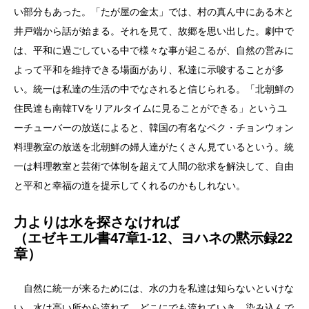
い部分もあった。「たが屋の金太」では、村の真ん中にある木と
井戸端から話が始まる。それを見て、故郷を思い出した。劇中で
は、平和に過ごしている中で様々な事が起こるが、自然の営みに
よって平和を維持できる場面があり、私達に示唆することが多
い。統一は私達の生活の中でなされると信じられる。「北朝鮮の
住民達も南韓TVをリアルタイムに見ることができる」というユ
ーチューバーの放送によると、韓国の有名なペク・チョンウォン
料理教室の放送を北朝鮮の婦人達がたくさん見ているという。統
一は料理教室と芸術で体制を超えて人間の欲求を解決して、自由
と平和と幸福の道を提示してくれるのかもしれない。
力よりは水を探さなければ
（エゼキエル書47章1-12、ヨハネの黙示録22
章）
自然に統一が来るためには、水の力を私達は知らないといけな
い。水は高い所から流れて、どこにでも流れていき、染み込んで