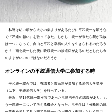
私達は幼い頃から大小の集まりがあるたびに平和統一を願う心
で『私達の願い』を歌ってきた。しかし、統一が来たら我が民族
は一つになって、自由と平和と幸福の人生を生きられるのだろう
か？ 南北統一した後に吸収統一の後遺症があるのだとしたら今
のままがいいのではないだろうか……。
オンラインの平統通信大学に参加する時
平和統一聯合では、有識者と市民達が参加する通信大学講座
（以下、平統通信大学）を行っている。
最近、第18代統一部次官であった洪良浩先生の講義があり、も
う一度統一について考える機会となった。洪先生は「分断国の統
一事例を通して見た韓半島統一への示唆点・教訓」という題目