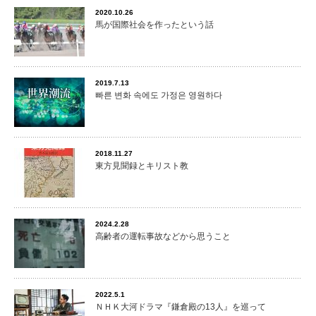
2020.10.26
馬が国際社会を作ったという話
2019.7.13
빠른 변화 속에도 가정은 영원하다
2018.11.27
東方見聞録とキリスト教
2024.2.28
高齢者の運転事故などから思うこと
2022.5.1
ＮＨＫ大河ドラマ『鎌倉殿の13人』を巡って