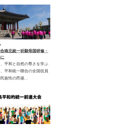
7
聯合南北統一祈願母国研修・
共に
さ、平和と自然の尊さを学ぶ
き、平和統一聯合の全国役員
民族性の昂揚...