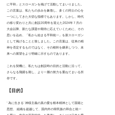
に平和」とスローガンを掲げて活動してまいりました。
この言葉は、私たちの歩みを象徴し、多くの同士の心を
一つにしてきた大切な指標でもあります。しかし、時代
の移り変わりと共に創設20周年を迎えた2024年７月の
大会以降、新たな課題や期待に応えていくために、その
思いを込め、「私から始まる平和統一」を新スローガン
として掲げることと致しました。この言葉は、従来の精
神を否定するものではなく、その根幹を継承しつつ、未
来への展望をより明確に示すものであります。
これを契機に、私たちは創設時の目的と活動に沿って、
さらなる飛躍を期し、より一層の努力を重ねてまいる所
存です。
【目的】
‘ 為に生きる’ 神様主義の真の愛を根本精神として国籍と
思想、 組織を超越して、国内外の韓民族の和合と統一