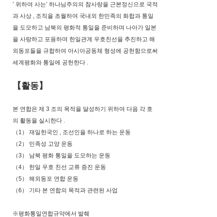
’ 위하여 사는’ 하나님주의의 참사랑을 근본정신으로 국적
과 사상 , 조직을 초월하여 국내외 한민족의 화합과 통일
을 도모하고 남북의 평화적 통일을 준비하며 나아가 일본
을 사랑하고 포용하며 한일관계 우호친선을 추진하고 해
외동포들을 규합하여 아시아공동체 형성에 공헌함으로써
세계평화와 통일에 공헌한다 .
【활동】
본 연합은 제 3 조의 목적을 달성하기 위하여 다음 각 호
의 활동을 실시한다 .
（1） 재일한국인 , 조선인을 하나로 하는 운동
（2） 민족성 고양 운동
（3） 남북 평화 통일을 도모하는 운동
（4） 한일 우호 친선 교류 증진 운동
（5） 해외동포 연합 운동
（6） 기타 본 연합의 목적과 관련된 사업
※평화통일연합규약에서 발췌