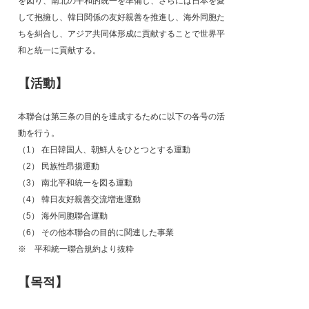
を図り、南北の平和的統一を準備し、さらには日本を愛
して抱擁し、韓日関係の友好親善を推進し、海外同胞た
ちを糾合し、アジア共同体形成に貢献することで世界平
和と統一に貢献する。
【活動】
本聯合は第三条の目的を達成するために以下の各号の活
動を行う。
（1） 在日韓国人、朝鮮人をひとつとする運動
（2） 民族性昂揚運動
（3） 南北平和統一を図る運動
（4） 韓日友好親善交流増進運動
（5） 海外同胞聯合運動
（6） その他本聯合の目的に関連した事業
※ 平和統一聯合規約より抜粋
【목적】