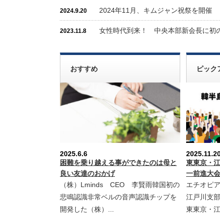
2024年11月、キムジャン祝祭を開催
2024.9.20
女性時代到来！ 中央本部新会長に初
2023.11.8
おすすめ
ピック
2025.6.6
2025.11.2
困難を乗り越える事ができたのは母と
東東京・
良い友達のおかげ
一前進大
（株）Lminds CEO 李賢雨韓国初の
エチオピ
悲鳴認識非常ベルの音声認識チップを
江戸川支
開発した（株）...
東東京・江