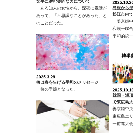
文字に潜む霊的な力について
2025.10.2
島根から
ある知人の女性から、深夜に電話が
松江市内
あって、「不思議なことがあった」と
姜京姫中央
のことだった。
和統一聯
平和的統一前進
2025.3.29
桜は春を告げる平和のメッセージ
桜の季節となった。
2025.10.1
韓国・浦
で東広島
姜京姫中
東広島エ
一前進大会