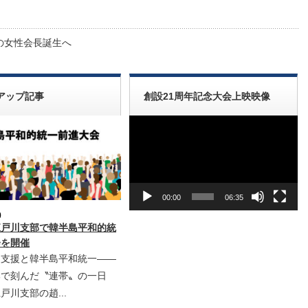
の女性会長誕生へ
アップ記事
創設21周年記念大会上映映像
動
画
プ
レ
ー
ヤ
ー
00:00
06:35
0
江戸川支部で韓半島平和的統
会を開催
ア支援と韓半島平和統一――
部で刻んだ〝連帯〟の一日
戸川支部の趙...