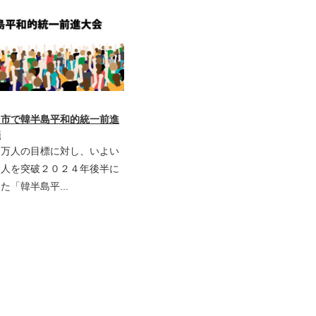
台市で韓半島平和的統一前進
催
１万人の目標に対し、いよい
０人を突破２０２４年後半に
た「韓半島平...