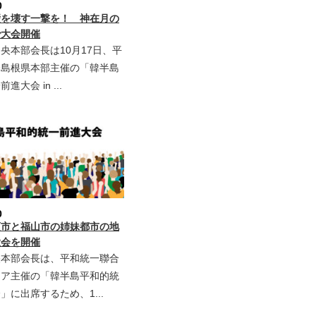
0
壁を壊す一撃を！ 神在月の
で大会開催
本部会長は10月17日、平
合島根県本部主催の「韓半島
大会 in ...
0
項市と福山市の姉妹都市の地
大会を開催
央本部会長は、平和統一聯合
リア主催の「韓半島平和的統
」に出席するため、1...