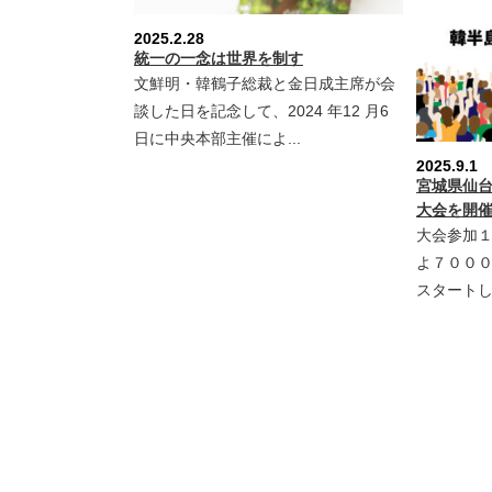
2025.2.28
統一の一念は世界を制す
文鮮明・韓鶴子総裁と金日成主席が会
談した日を記念して、2024 年12 月6
日に中央本部主催によ...
2025.9.1
宮城県仙
大会を開
大会参加
よ７００
スタートし