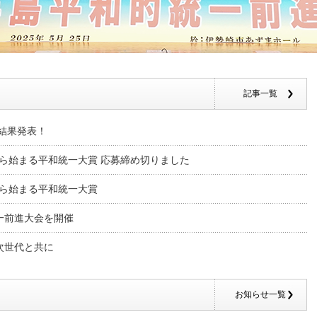
記事一覧
 結果発表！
CT 私から始まる平和統一大賞 応募締め切りました
T 私から始まる平和統一大賞
一前進大会を開催
次世代と共に
お知らせ一覧