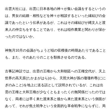
出雲大社には、出雲に日本各地の神々が集い会議をするというの
は、男女の結婚・相性などを神々が相談するといった縁結びの会
議であったという伝承があるが、これはその縁結びが縄文人と渡
来人の仲立ちをすることであり、それは稲作農業と関わりが深か
ったのではないか。
神無月10月の会議がちょうど稲の収穫後の時期あたりであること
も、また、そのあたりのことを類推させるのである。
古事記神話では、出雲の王権から大和朝廷への王権交代が、天上
世界の高天原(たかまがはら)から、天照大神が孫の瓊瓊杵尊(にに
ぎのみこと)を地上に送る話として説明されているが、これは出
雲の王権と大和王権が少なくともまったくの無関係だったのでは
なく、両者には早く来た渡来系と後から来た渡来系という側面が
あって、それが焦土戦争という全面的な革命戦争にならずに、局