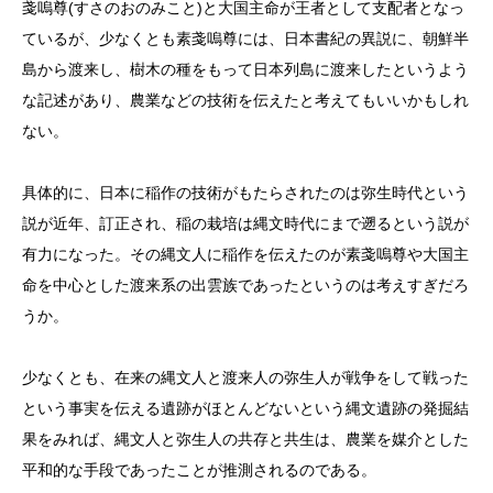
戔嗚尊(すさのおのみこと)と大国主命が王者として支配者となっ
ているが、少なくとも素戔嗚尊には、日本書紀の異説に、朝鮮半
島から渡来し、樹木の種をもって日本列島に渡来したというよう
な記述があり、農業などの技術を伝えたと考えてもいいかもしれ
ない。
具体的に、日本に稲作の技術がもたらされたのは弥生時代という
説が近年、訂正され、稲の栽培は縄文時代にまで遡るという説が
有力になった。その縄文人に稲作を伝えたのが素戔嗚尊や大国主
命を中心とした渡来系の出雲族であったというのは考えすぎだろ
うか。
少なくとも、在来の縄文人と渡来人の弥生人が戦争をして戦った
という事実を伝える遺跡がほとんどないという縄文遺跡の発掘結
果をみれば、縄文人と弥生人の共存と共生は、農業を媒介とした
平和的な手段であったことが推測されるのである。