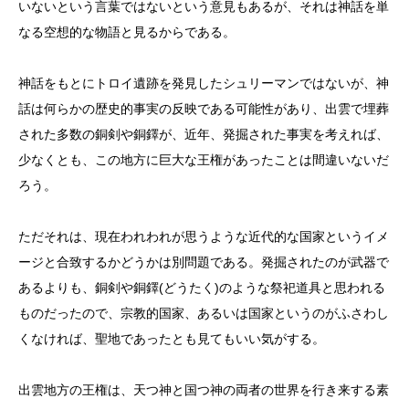
いないという言葉ではないという意見もあるが、それは神話を単
なる空想的な物語と見るからである。
神話をもとにトロイ遺跡を発見したシュリーマンではないが、神
話は何らかの歴史的事実の反映である可能性があり、出雲で埋葬
された多数の銅剣や銅鐸が、近年、発掘された事実を考えれば、
少なくとも、この地方に巨大な王権があったことは間違いないだ
ろう。
ただそれは、現在われわれが思うような近代的な国家というイメ
ージと合致するかどうかは別問題である。発掘されたのが武器で
あるよりも、銅剣や銅鐸(どうたく)のような祭祀道具と思われる
ものだったので、宗教的国家、あるいは国家というのがふさわし
くなければ、聖地であったとも見てもいい気がする。
出雲地方の王権は、天つ神と国つ神の両者の世界を行き来する素