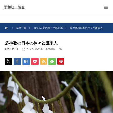
平和統一聯合
記事一覧
コラム
,
島の風・半島の風
多神教の日本の神々と渡来人
多神教の日本の神々と渡来人
2018.11.14
コラム
,
島の風・半島の風