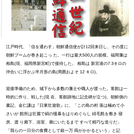
江戸時代、「信を通わす」朝鮮通信使が計12回来日し、その度に
朝鮮ブームが巻き起こっ た。一行は最大500人の規模。福岡藩は
相島(現、福岡県新宮町)で接待した。 相島は 新宮港の7.3キロの
沖合いに浮かぶ半月形の島(周囲およそ 12 キロ)。
迎接準備のため、城下から多数の藩士や職人が渡った。客館は一
時的に作り、戦した(現 在、客館跡地に記念碑が立つ)。朝鮮側の
書記、金仁謙は『日東壮遊歌』に、「この島の村 落は極めて小
さいが 館所は壮麗で絹の慢幕をはりめぐらし 緋毛氈を敷き 寝
房、渡 り廊下、浴室、廊にいたるまで すべて精巧な造りだ」
「我らの一日分の食費として銀一万 両がかかるという」と記