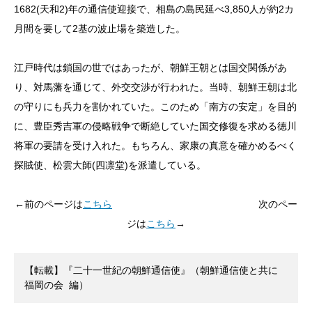
1682(天和2)年の通信使迎接で、相島の島民延べ3,850人が約2カ
月間を要して2基の波止場を築造した。
江戸時代は鎖国の世ではあったが、朝鮮王朝とは国交関係があ
り、対馬藩を通じて、外交交渉が行われた。当時、朝鮮王朝は北
の守りにも兵力を割かれていた。このため「南方の安定」を目的
に、豊臣秀吉軍の侵略戦争で断絶していた国交修復を求める徳川
将軍の要請を受け入れた。もちろん、家康の真意を確かめるべく
探賊使、松雲大師(四凛堂)を派遣している。
←前のページは
こちら
次のペー
ジは
こちら
→
【転載】『二十一世紀の朝鮮通信使』（朝鮮通信使と共に 
福岡の会 編）