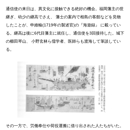
通信使の来日は、異文化に接触できる絶好の機会。福岡藩主の世
継ぎ、幼少の継高でさえ、 藩士の案内で相島の客館などを見物
したことが、申維輸(1719年の製述官)の『海遊録』 に載ってい
る。継高は後に6代目藩主に就任し、通信使を3回接待した。城下
の櫛田琴山、 小野玄林ら儒学者、医師らも渡海して筆談してい
る。
その一方で、労働奉仕や荷役運搬に借り出された人たちがいた。