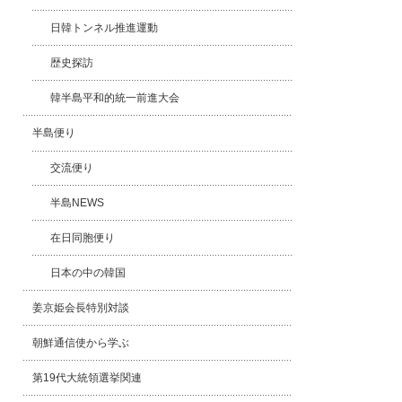
日韓トンネル推進運動
歴史探訪
韓半島平和的統一前進大会
半島便り
交流便り
半島NEWS
在日同胞便り
日本の中の韓国
姜京姫会長特別対談
朝鮮通信使から学ぶ
第19代大統領選挙関連