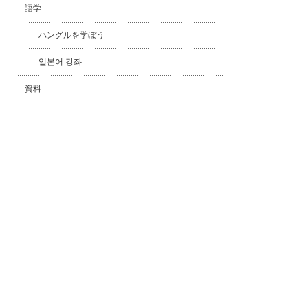
語学
ハングルを学ぼう
일본어 강좌
資料