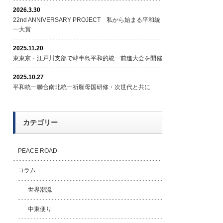
2026.3.30
22nd ANNIVERSARY PROJECT 私から始まる平和統
一大賞
2025.11.20
東東京・江戸川支部で韓半島平和的統一前進大会を開催
2025.10.27
平和統一聯合南北統一祈願母国研修・次世代と共に
カテゴリー
PEACE ROAD
コラム
世界潮流
中東便り