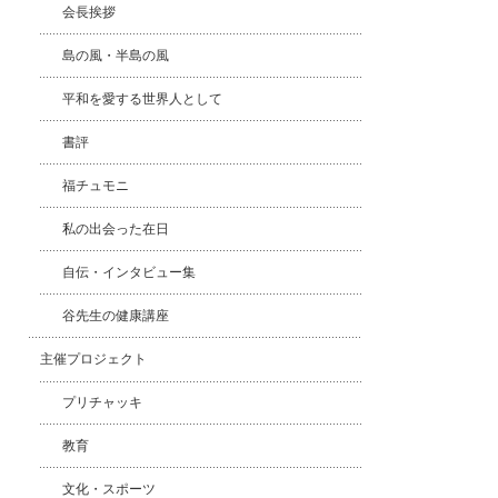
会長挨拶
島の風・半島の風
平和を愛する世界人として
書評
福チュモニ
私の出会った在日
自伝・インタビュー集
谷先生の健康講座
主催プロジェクト
プリチャッキ
教育
文化・スポーツ