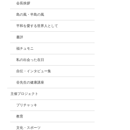
会長挨拶
島の風・半島の風
平和を愛する世界人として
書評
福チュモニ
私の出会った在日
自伝・インタビュー集
谷先生の健康講座
主催プロジェクト
プリチャッキ
教育
文化・スポーツ