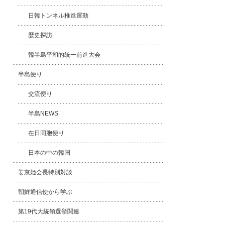
日韓トンネル推進運動
歴史探訪
韓半島平和的統一前進大会
半島便り
交流便り
半島NEWS
在日同胞便り
日本の中の韓国
姜京姫会長特別対談
朝鮮通信使から学ぶ
第19代大統領選挙関連