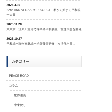
2026.3.30
22nd ANNIVERSARY PROJECT 私から始まる平和統
一大賞
2025.11.20
東東京・江戸川支部で韓半島平和的統一前進大会を開催
2025.10.27
平和統一聯合南北統一祈願母国研修・次世代と共に
カテゴリー
PEACE ROAD
コラム
世界潮流
中東便り