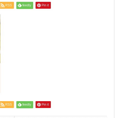
RSS
feedly
Pin it
RSS
feedly
Pin it