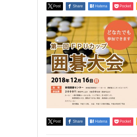
Post
Share
Hatena
Pocket
Post
Share
Hatena
Pocket