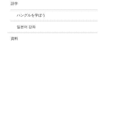
語学
ハングルを学ぼう
일본어 강좌
資料