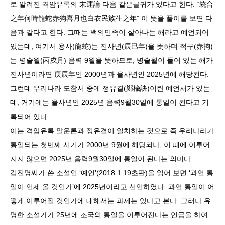
로 알려진 격암유록의 末運論 다음 같은글귀가 있다고 한다. “統合
之年何時龍蛇赤狗喜月也白衣民族生之年” 이 뜻을 풀이를 보면 다
음과 같다고 한다. 그때는 백의민족이 살아나는 해라고 예언되어
있는데, 여기서 용사(龍蛇)는 진사년(辰巳年)을 뜻하며 적구(赤拘)
는 병술월(丙戌月) 음력 9월을 뜻하므로, 병술월이 들어 있는 해가
진사년이라면 庚辰年인 2000년과 을사년인 2025년에 해당된다.
그런데 우리나라 도참서 중에 정유결(鄭楡訣)이란 예언서가 있는
데, 거기에는 을사년인 2025년 음력9월30일에 통일이 된다고 기
록되어 있다.
이는 격암유록 말운론과 정유결이 일치하는 것으로 즉 우리나라가
통일되는 첫번째 시기가 2000년 9월에 해당되나, 이 때에 이루어
지지 않으면 2025년 음력9월30일에 통일이 된다는 의미다.
김진명씨가 쓴 소설인 ‘예언’(2018.1.19초판)을 읽어 보면 ‘과연 통
일이 언제 올 것인가’에 2025년이라고 선언하였다. 과연 통일이 어
떻게 이루어질 것인가에 대해서는 과제는 있다고 본다. 그러나 유
명한 소설가가 25년에 조국의 통일을 이루어진다는 언급을 하여