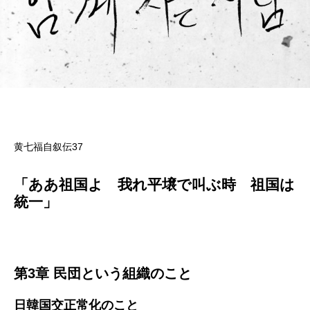
黄七福自叙伝37
「ああ祖国よ 我れ平壌で叫ぶ時 祖国は
統一」
第3章 民団という組織のこと
日韓国交正常化のこと