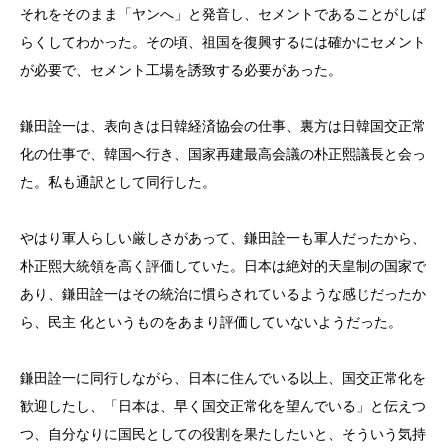
それをそのまま「ヤンへ」と発音し、セメントであることがしば
らくしてわかった。その頃、祖国を復興するには確かにセメント
が必要で、セメント工場を誘致する必要があった。
鎌田詮一は、表向きは日韓経済協会の仕事、裏方は日韓国交正常
化の仕事で、韓国へ行き、国家再建最高会議の朴正熙議長と会っ
た。私も通訳として同行した。
やはり軍人らしい厳しさがあって、鎌田詮一も軍人だったから、
朴正熙大統領を高く評価していた。日本は絶対的天皇制の国家で
あり、鎌田詮一はその統治に慣らされているような感じだったか
ら、民主 化というものをあまり評価していないようだった。
鎌田詮一に同行しながら、日本に住んでいる以上、国交正常化を
歓迎したし、「日本は、早く国交正常化を望んでいる」と伝えつ
つ、自分なりに国民としての役割を果たしたいと、そういう気持