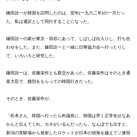
鎌田詮一が韓国を訪問したのは、翌年(一九六二年)の一月だっ
た。私は通訳として同行することになった。
鎌田詮一の家が東京・四谷にあって、しばしば出入りし、打ち合
わせをした。また、鎌田詮一と一緒に日華協力会へ行ったりし
て、いろいろと研究した。
鎌田詮一は、佐藤栄作とも親交があった。佐藤栄作はそのとき通
産大臣で、餞別をもらっての韓国行きだった。
そのとき、佐藤栄作が、
「松本さん、韓国へ行ったら朴議長に、韓国は早く正常化せなあ
かんと伝えてくれ。カネがいるんだったら、なんぼでも出すと。
新潟の実験場から発射したロケットが日本の領海を越えてソ連領