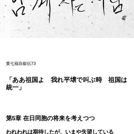
黄七福自叙伝73
「ああ祖国よ 我れ平壌で叫ぶ時 祖国は
統一」
第5章 在日同胞の将来を考えつつ
われわれは期待したが、いまや失望している