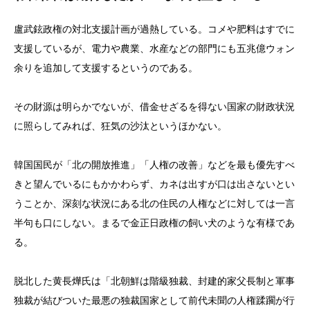
盧武鉉政権の対北支援計画が過熱している。コメや肥料はすでに
支援しているが、電力や農業、水産などの部門にも五兆億ウォン
余りを追加して支援するというのである。
その財源は明らかでないが、借金せざるを得ない国家の財政状況
に照らしてみれば、狂気の沙汰というほかない。
韓国国民が「北の開放推進」「人権の改善」などを最も優先すべ
きと望んでいるにもかかわらず、カネは出すが口は出さないとい
うことか、深刻な状況にある北の住民の人権などに対しては一言
半句も口にしない。まるで金正日政権の飼い犬のような有様であ
る。
脱北した黄長燁氏は「北朝鮮は階級独裁、封建的家父長制と軍事
独裁が結びついた最悪の独裁国家として前代未聞の人権蹂躙が行