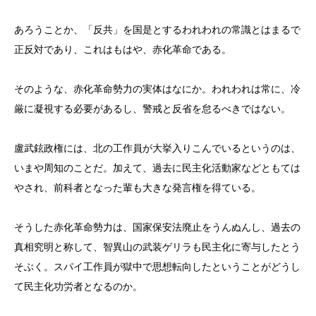
あろうことか、「反共」を国是とするわれわれの常識とはまるで
正反対であり、これはもはや、赤化革命である。
そのような、赤化革命勢力の実体はなにか。われわれは常に、冷
厳に凝視する必要があるし、警戒と反省を怠るべきではない。
盧武鉉政権には、北の工作員が大挙入りこんでいるというのは、
いまや周知のことだ。加えて、過去に民主化活動家などともては
やされ、前科者となった輩も大きな発言権を得ている。
そうした赤化革命勢力は、国家保安法廃止をうんぬんし、過去の
真相究明と称して、智異山の武装ゲリラも民主化に寄与したとう
そぶく。スパイ工作員が獄中で思想転向したということがどうし
て民主化功労者となるのか。