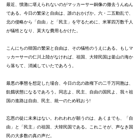
最近、憤激に堪えられないのがマッカーサー銅像の撤去うんぬん
である。今日の繁栄と自由は、誰のおかげか。六・二五動乱で、
北の侵略から「自由」と「民主」を守るために、米軍四万数千人
が犠牲となり、莫大な費用もかけた。
こんにちの韓国の繁栄と自由は、その犠牲のうえにある。もしマ
ッカーサーの仁川上陸がなければ、祖国、大韓民国は釜山の海か
ら落ちて、消滅していたであろう。
最悪の事態を想定した場合、今日の北の政権下の二千万同胞は、
飢餓状態になるであろう。同志よ、民主、自由の国民よ、我々祖
国の進路は自由、民主、統一のため戦おう!
忘恩の徒に未来はない。われわれが願うのは、あくまでも、「自
由」と「民主」の祖国、大韓民国である。これこそが、声なき国
民の大多数の真の声だ。