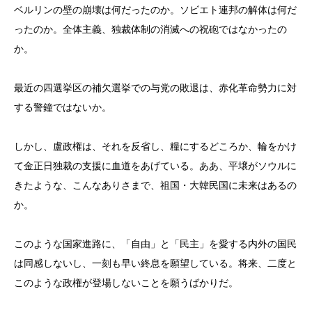
ベルリンの壁の崩壊は何だったのか。ソビエト連邦の解体は何だ
ったのか。全体主義、独裁体制の消滅への祝砲ではなかったの
か。
最近の四選挙区の補欠選挙での与党の敗退は、赤化革命勢力に対
する警鐘ではないか。
しかし、盧政権は、それを反省し、糧にするどころか、輪をかけ
て金正日独裁の支援に血道をあげている。ああ、平壌がソウルに
きたような、こんなありさまで、祖国・大韓民国に未来はあるの
か。
このような国家進路に、「自由」と「民主」を愛する内外の国民
は同感しないし、一刻も早い終息を願望している。将来、二度と
このような政権が登場しないことを願うばかりだ。