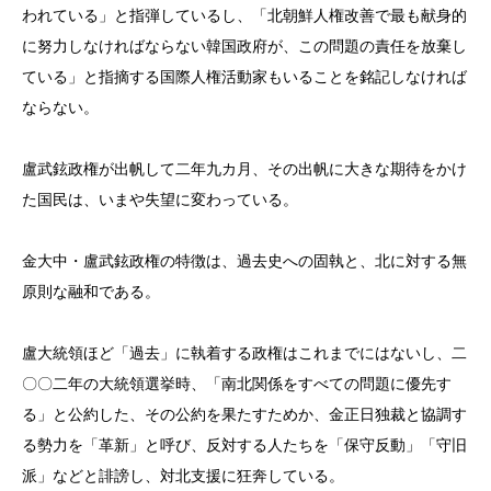
われている」と指弾しているし、「北朝鮮人権改善で最も献身的
に努力しなければならない韓国政府が、この問題の責任を放棄し
ている」と指摘する国際人権活動家もいることを銘記しなければ
ならない。
盧武鉉政権が出帆して二年九カ月、その出帆に大きな期待をかけ
た国民は、いまや失望に変わっている。
金大中・盧武鉉政権の特徴は、過去史への固執と、北に対する無
原則な融和である。
盧大統領ほど「過去」に執着する政権はこれまでにはないし、二
〇〇二年の大統領選挙時、「南北関係をすべての問題に優先す
る」と公約した、その公約を果たすためか、金正日独裁と協調す
る勢力を「革新」と呼び、反対する人たちを「保守反動」「守旧
派」などと誹謗し、対北支援に狂奔している。