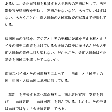
あるいは、金正日独裁を礼賛する大学教授の逮捕に対して、法務
部長官が指揮権を発動し、逮捕させないなど、あっていいはずは
ない。あろうことか、盧大統領の人民軍服姿の写真まで登場して
いる。
韓国国民の血税を、アジアと世界の平和に脅威を与える核とミサ
イルの開発に血道を上げている金正日の口座に振り込んだ金大中
前大統領の責任は計り知れない。だからこそ、金前大統領は不正
送金を国民に謝罪したではないか。
南派スパイ団とその同調勢力によって、「自由」と「民主」の
国、祖国・大韓民国は危機に瀕している。
「革新」を主張する赤化革命勢力は「南北共同宣言」支持を叫
び、「民族共助」「民族同志」を叫んでいる。しかし、その中身
は民族ではなく「金正日共助」である。