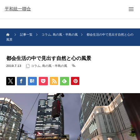
平和統一聯合
記事一覧
コラム
,
島の風・半島の風
都会生活の中で見出す自然と心の
風景
都会生活の中で見出す自然と心の風景
2019.7.13
コラム
,
島の風・半島の風