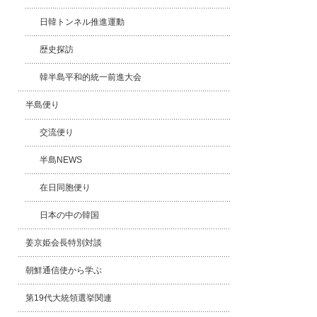
日韓トンネル推進運動
歴史探訪
韓半島平和的統一前進大会
半島便り
交流便り
半島NEWS
在日同胞便り
日本の中の韓国
姜京姫会長特別対談
朝鮮通信使から学ぶ
第19代大統領選挙関連