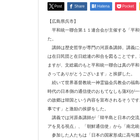
Post
Share
Hatena
Pocket
【広島県呉市】
平和統一聯合第１１連合会が主催する「平和
た。
講師は歴史哲学が専門の河原条講師。講義に
は在日民団と在日総連の和合を図ることです。
ますが、文総裁のもと平和統一聯合は真の平和
さってありがとうございます」と挨拶した。
続いて世界基督教統一神霊協会呉教会の福島
時代の日本側の通信使のおもてなしも蒲刈が一
の故郷は韓国という内容を宣布されるそうです
事です」と激励の挨拶をした。
講義では河原条講師が「韓半島と日本の交流
アを見る視点」、「朝鮮通信使」から「南北統
参加した人たちは「日本の国家形成に高句麗