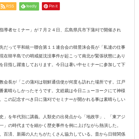
RSS
feedly
Pin it
指導者セミナー」が７月２４日、広島県呉市下蒲刈で開催され
先だって平和統一聯合第１１連合会の韓昱洙会長が「私達の仕事
現在韓半島での哨戒挺沈没事件が起こって南北が緊張状態にあり
を目指し躍進しております。今日は暑い中セミナーに参加して下
教会長が「この蒲刈は朝鮮通信使が何度も訪れた場所です。江戸
番素晴らしかったそうです。文総裁は今日ニューヨークにて神様
。この記念すべき日に蒲刈でセミナーが開かれる事は素晴らしい
史」を年代別に講義。人類史の出発点から「地政学」、「東アジ
一」の時代までを細かく歴史事件を例に上げながら熱演した。
、百済、新羅の人たちがたくさん協力している。昔から日韓関係