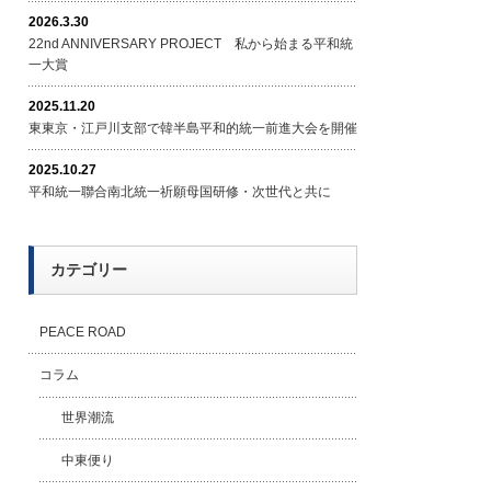
2026.3.30
22nd ANNIVERSARY PROJECT 私から始まる平和統
一大賞
2025.11.20
東東京・江戸川支部で韓半島平和的統一前進大会を開催
2025.10.27
平和統一聯合南北統一祈願母国研修・次世代と共に
カテゴリー
PEACE ROAD
コラム
世界潮流
中東便り