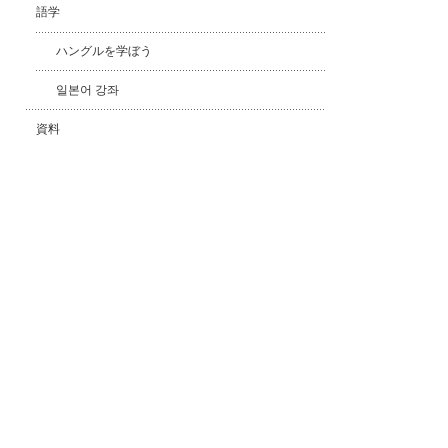
語学
ハングルを学ぼう
일본어 강좌
資料