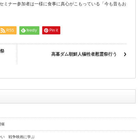
セミナー参加者は一様に食事に真心がこもっている「今も昔もお
RSS
feedly
Pin it
祭
高暮ダム朝鮮人犠牲者慰霊祭行う
開催
争い 戦争映画に学ぶ