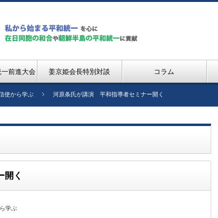
統一前進大会
姜京姫会長特別対談
コラム
信使から学ぶ
河原条氏が講演 平和指導者セミナー開く
ー開く
ら学ぶ