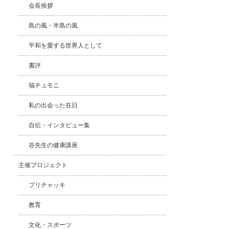
会長挨拶
島の風・半島の風
平和を愛する世界人として
書評
福チュモニ
私の出会った在日
自伝・インタビュー集
谷先生の健康講座
主催プロジェクト
プリチャッキ
教育
文化・スポーツ