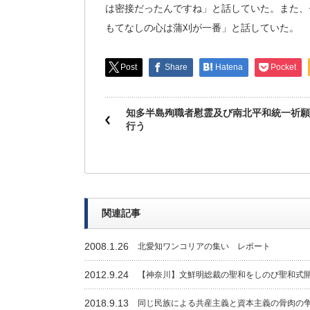
は密接だったんですね」と話していた。また、
もてなしの心は蒲刈が一番」と話していた。
Post
Share
Hatena
Pocket
知多半島殉職者慰霊及び南北平和統一祈願
行う
関連記事
2008.1.26
北愛知ワンコリアの集い レポート
2012.9.24
【神奈川】文鮮明総裁の聖和をしのび聖和式
2018.9.13
同じ民族による共産主義と資本主義の骨肉の