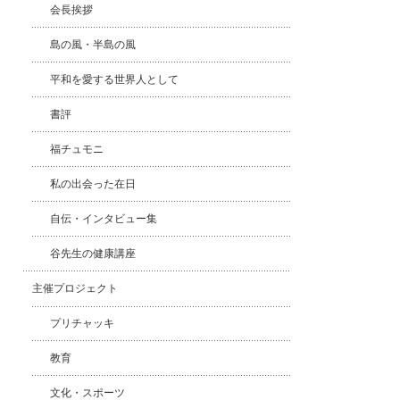
会長挨拶
島の風・半島の風
平和を愛する世界人として
書評
福チュモニ
私の出会った在日
自伝・インタビュー集
谷先生の健康講座
主催プロジェクト
プリチャッキ
教育
文化・スポーツ