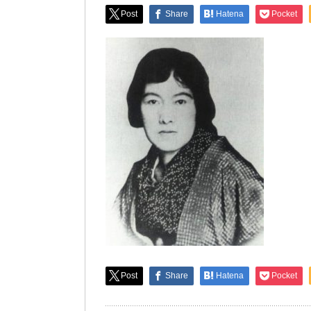
Post
Share
Hatena
Pocket
Post
Share
Hatena
Pocket