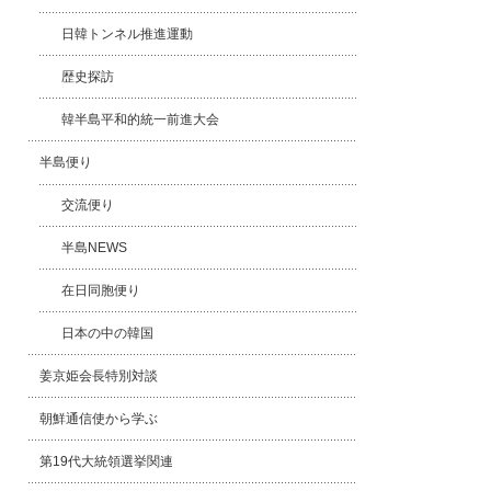
日韓トンネル推進運動
歴史探訪
韓半島平和的統一前進大会
半島便り
交流便り
半島NEWS
在日同胞便り
日本の中の韓国
姜京姫会長特別対談
朝鮮通信使から学ぶ
第19代大統領選挙関連