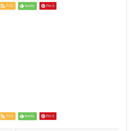
RSS
feedly
Pin it
RSS
feedly
Pin it