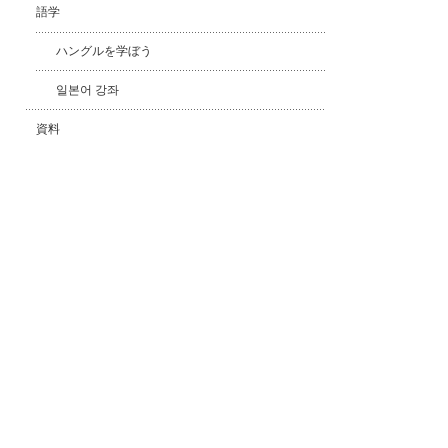
語学
ハングルを学ぼう
일본어 강좌
資料