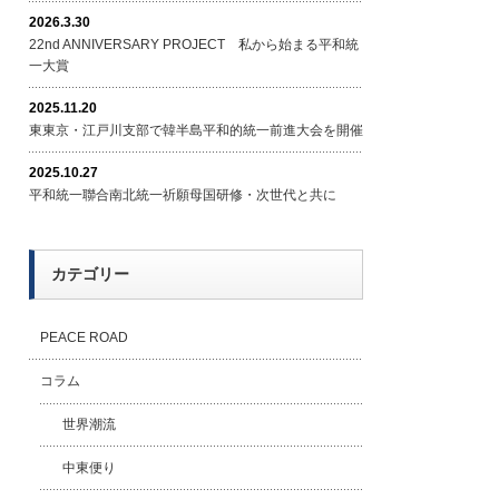
2026.3.30
22nd ANNIVERSARY PROJECT 私から始まる平和統
一大賞
2025.11.20
東東京・江戸川支部で韓半島平和的統一前進大会を開催
2025.10.27
平和統一聯合南北統一祈願母国研修・次世代と共に
カテゴリー
PEACE ROAD
コラム
世界潮流
中東便り