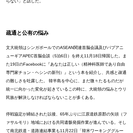
らない」と話した。
疏通と公有の悩み
文大統領はシンガポールでのASEAN関連首脳会議及びパプアニ
ューギアAPEC首脳会談（5泊6日）を終え11月18日帰国した。ま
た19日のFacebookに『あなたは正しい（精神科医師であり自由
専門家チョン・ヘシンの新刊）』という本を紹介し、共感と疎通
の難しさを吐露した。 韓半島を中心に、まだ微々たるものだが
統一に向かった変化が起きているこの時に、大統領の悩みとウリ
民族が解決しなければならないことが多くある。
停戦協定が締結された以後、65年ぶりに江原道鉄原郡の矢頭（フ
ァサルモリ）地域における共同遺骸発掘作業が進んでいる。そし
て南北鉄道・道路連結事業も11月22日「韓米ワーキンググルー