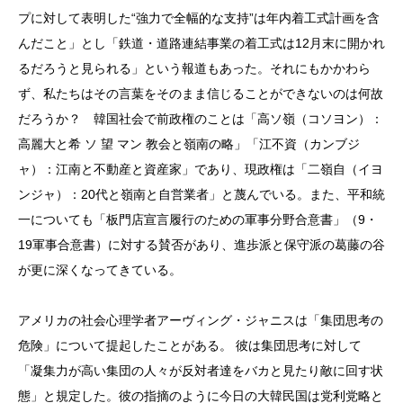
プに対して表明した“強力で全幅的な支持”は年内着工式計画を含
んだこと」とし「鉄道・道路連結事業の着工式は12月末に開かれ
るだろうと見られる」という報道もあった。それにもかかわら
ず、私たちはその言葉をそのまま信じることができないのは何故
だろうか？ 韓国社会で前政権のことは「高ソ嶺（コソヨン）：
高麗大と希 ソ 望 マン 教会と嶺南の略」「江不資（カンブジ
ャ）：江南と不動産と資産家」であり、現政権は「二嶺自（イヨ
ンジャ）：20代と嶺南と自営業者」と蔑んでいる。また、平和統
一についても「板門店宣言履行のための軍事分野合意書」（9・
19軍事合意書）に対する賛否があり、進歩派と保守派の葛藤の谷
が更に深くなってきている。
アメリカの社会心理学者アーヴィング・ジャニスは「集団思考の
危険」について提起したことがある。 彼は集団思考に対して
「凝集力が高い集団の人々が反対者達をバカと見たり敵に回す状
態」と規定した。彼の指摘のように今日の大韓民国は党利党略と