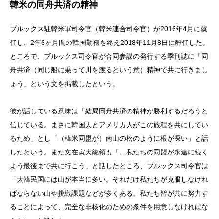
韓米の同舟共済の精神
ブルックス駐韓米軍司令官（韓米連合司令官）が2016年4月に就
任し、2年6ヶ月間の韓国勤務を終え2018年11月8日に離任した。
ところで、ブルックス司令官が合同参謀の発行する季刊誌に「同
舟共済（同じ船に乗って川を渡るという意）精神で共に行きまし
ょう」という文を掲載したという。
彼が話している意味は「結局同舟共済の精神が勝利するだろうと
信じている。まさに韓国人とアメリカ人がこの旅程を共にしてい
るため」とし「（韓米同盟が）南山の松のように根が深い」と話
したという。また文在寅大統領も「…私たちの同盟が永遠に続く
よう最後まで共に行こう」と話したところ、ブルックス司令官は
「大韓民国には山が本当に多い。それだけ私たちが克服しなけれ
ばならない山や挑戦課題などが多くある。私たち皆が共に努力す
ることによって、完全な非核化のための条件を用意しなければな