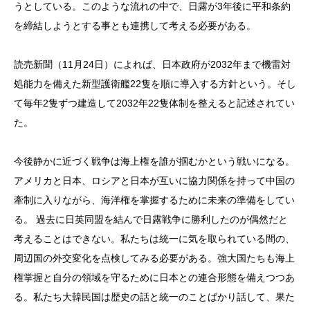
うとしている。このような流れの中で、日露が3年後に平和条約
を締結しようとする事とも連携して考える必要がある。
読売新聞（11月24日）によれば、日本政府が2032年まで機雷対
処能力を備えた新型護衛艦22隻を順に導入する方針という。そし
て毎年2隻ずつ建造して2032年22隻体制を整えると記述されてい
た。
今後静かに近づく戦争は海上権を誰が掴むかという戦いになる。
アメリカと日本、ロシアと日本が互いに協力関係を持って中国の
牽制に入りながら、海洋権を掌握するために未来の準備をしてい
る。 過去に日英同盟を結んで日露戦争に勝利したのが偶然だと
考えることはできない。私たちは統一に気を取られている間の、
周辺国の外交変化を点検してみる必要がある。強大国たちも海上
権掌握と自分の領域を守るために日本との連合形態を備えつつあ
る。私たち大韓民国は歴史の話と統一のことばかり話して、果た