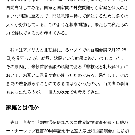
自問自答してみる。国家と国家間の外交問題から家庭と個人のさ
さいな問題に至るまで、問題意識を持って解決するために多くの
人々が努力している。このような根本問題は、果たして私たちの
力で解決できるのか考えてみる。
我々はアメリカと北朝鮮によるハノイでの首脳会談(2月27,28
日)を見守ったが、結局、決裂という結果に終わってしまった。
その原因は、米朝首脳会談の議題である「非核化と制裁解除」に
おいて、お互いに意見が食い違ったためである。果たして、その
意見の差を減らすことのできる道はなかったのか。当局者の事情
もあっただろうが、一個人の次元でも考えてみた。
家庭とは何か
先日、京都で『朝鮮通信使ユネスコ世界記憶遺産登録・日韓パ
ートナーシップ宣言20周年記念千玄室大宗匠特別講演会』に参加