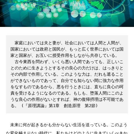
　家庭においては夫と妻が、社会においては人間と人間が、
国家においては政府と国民が、もっと広く世界においては国
家と国家が、お互いに授受作用をしながら共存している。 
　古今東西を問わず、いくら悪い人間であっても、正しいこ
とのために生きようとするその良心の力だけは、はっきりと
その内部で作用している。このような力は、だれも遮ること
ができないものであって、自分でも知らない間に強力な作用
をなすものであるから、悪を行うときには、直ちに良心の呵
責を受けるようになるのである。もしも、堕落人間にこのよ
うな良心の作用がないとすれば、神の復帰摂理は不可能であ
る。 (『原理講論』第1章　創造原理　第2節) 
未来に何が起きるかも分からない生活を送っている。このよう
な変化極まりない時代に、私たちはどのように生きていくべきか