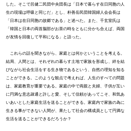
した。そこで呂健二民団中央団長は「日本で暮らす在日同胞の人
生の現場は呼吸と同じだ」とし、朴善岳民団韓国婦人会会長は
「日本は在日同胞の故郷である」と述べた。また、千玄室氏は
「韓国と日本の両首脳部がお茶の時をともに分かち合えば、両国
が友情を回復して平和になる」と語った。
これらの話を聞きながら、家庭とは何かということを考える。
結局、人間とは、それぞれの暮らす土地で家族を形成し、絆を結
びながら社会生活をする生き物であるという、自然の理知を知る
ことができる。このような観点で考えれば、人生のすべての問題
は、家庭教育が重要である。家庭の中で両親と夫婦、子供が互い
に円満な意志疎通と許しと愛、そして信頼があってこそ、和気あ
いあいとした家庭生活を送ることができる。家庭内で家族の為に
生きる事ができない人間が、果たして社会の構成員として円満な
生活を送ることができるだろうか？