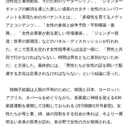
活性化と雇用創造、そのためのリーダーシップ」、「ジェンダー
ギャップの解消を通じた新しい成長のカタチ：女性のエンパワー
メントを実現ためのガバナンスとは」、「多様性を育てるメディ
アとコンテンツ」、「女性の参画と紛争予防・平和構築・復
興」、「女性企業家が創る新しい市場価値」、「ジェンダー投
資：世界の新潮流」などのパネル・ディスカッションが行われ
た。そこで意見を交わす女性指導者らはほぼ一様に、「男性と共
同で行かなければならない。時間は男女ともに差別がないため
だ」と主張した。最終的には、「男性たちが女性の話を聞いて配
慮する文化は定着されなければならない」という結論に至った。
韓鶴子総裁は人類の平和のために、韓国と日本、ヨーロッパ、
アフリカ、ネパールをめぐりながら、各家庭に神様を迎える430
家庭運動を展開して活動しておられる (月刊朝鮮2月号参照)。女
性たちが母と妻、姉、妹の役割をする社会が来れば、今より一層
明るい未来の世界が訪れ、各分野で女性の力が発揮される。