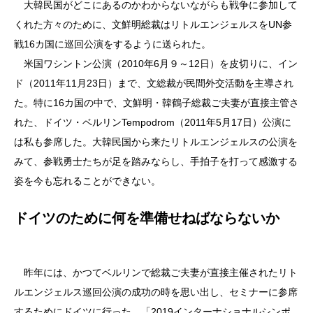
大韓民国がどこにあるのかわからないながらも戦争に参加して
くれた方々のために、文鮮明総裁はリトルエンジェルスをUN参
戦16カ国に巡回公演をするように送られた。
米国ワシントン公演（2010年6月９～12日）を皮切りに、イン
ド（2011年11月23日）まで、文総裁が民間外交活動を主導され
た。特に16カ国の中で、文鮮明・韓鶴子総裁ご夫妻が直接主管さ
れた、ドイツ・ベルリンTempodrom（2011年5月17日）公演に
は私も参席した。大韓民国から来たリトルエンジェルスの公演を
みて、参戦勇士たちが足を踏みならし、手拍子を打って感激する
姿を今も忘れることができない。
ドイツのために何を準備せねばならないか
昨年には、かつてベルリンで総裁ご夫妻が直接主催されたリト
ルエンジェルス巡回公演の成功の時を思い出し、セミナーに参席
するためにドイツに行った。「2019インターナショナルシンポ