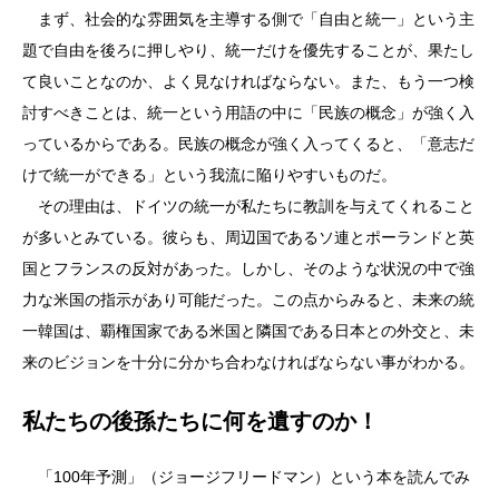
まず、社会的な雰囲気を主導する側で「自由と統一」という主
題で自由を後ろに押しやり、統一だけを優先することが、果たし
て良いことなのか、よく見なければならない。また、もう一つ検
討すべきことは、統一という用語の中に「民族の概念」が強く入
っているからである。民族の概念が強く入ってくると、「意志だ
けで統一ができる」という我流に陥りやすいものだ。
その理由は、ドイツの統一が私たちに教訓を与えてくれること
が多いとみている。彼らも、周辺国であるソ連とポーランドと英
国とフランスの反対があった。しかし、そのような状況の中で強
力な米国の指示があり可能だった。この点からみると、未来の統
一韓国は、覇権国家である米国と隣国である日本との外交と、未
来のビジョンを十分に分かち合わなければならない事がわかる。
私たちの後孫たちに何を遺すのか！
「100年予測」（ジョージフリードマン）という本を読んでみ