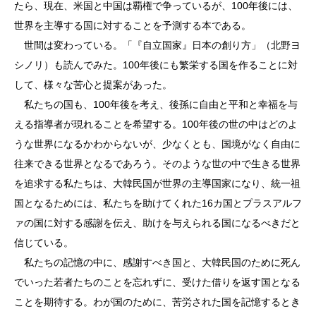
たら、現在、米国と中国は覇権で争っているが、100年後には、
世界を主導する国に対することを予測する本である。
世間は変わっている。「『自立国家』日本の創り方」（北野ヨ
シノリ）も読んでみた。100年後にも繁栄する国を作ることに対
して、様々な苦心と提案があった。
私たちの国も、100年後を考え、後孫に自由と平和と幸福を与
える指導者が現れることを希望する。100年後の世の中はどのよ
うな世界になるかわからないが、少なくとも、国境がなく自由に
往来できる世界となるであろう。そのような世の中で生きる世界
を追求する私たちは、大韓民国が世界の主導国家になり、統一祖
国となるためには、私たちを助けてくれた16カ国とプラスアルフ
ァの国に対する感謝を伝え、助けを与えられる国になるべきだと
信じている。
私たちの記憶の中に、感謝すべき国と、大韓民国のために死ん
でいった若者たちのことを忘れずに、受けた借りを返す国となる
ことを期待する。わが国のために、苦労された国を記憶するとき