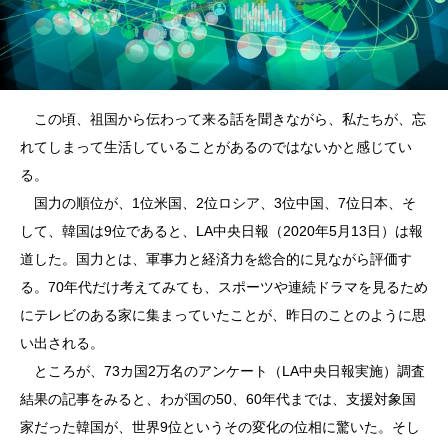
この頃、祖国から伝わって来る話を聞きながら、私たちが、忘
れてしまって生活していることがあるのではないかと感じてい
る。
国力の順位が、1位米国、2位ロシア、3位中国、7位日本、そ
して、韓国は9位であると、LA中央日報（2020年5月13日）は報
道した。国力とは、軍事力と経済力を総合的に見ながら評価す
る。70年代だけ考えてみても、スポーツや連続ドラマを見るため
にテレビのある家に集まっていたことが、昨日のことのように思
い出される。
ところが、73カ国2万名のアンケート（LA中央日報実施）調査
結果の記事をみると、わが国の50、60年代までは、支援対象国
家だった韓国が、世界9位というその変化の位相に驚いた。そし