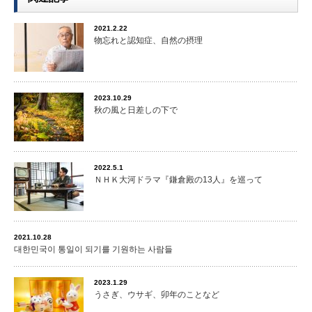
2021.2.22
物忘れと認知症、自然の摂理
2023.10.29
秋の風と日差しの下で
2022.5.1
ＮＨＫ大河ドラマ『鎌倉殿の13人』を巡って
2021.10.28
대한민국이 통일이 되기를 기원하는 사람들
2023.1.29
うさぎ、ウサギ、卯年のことなど