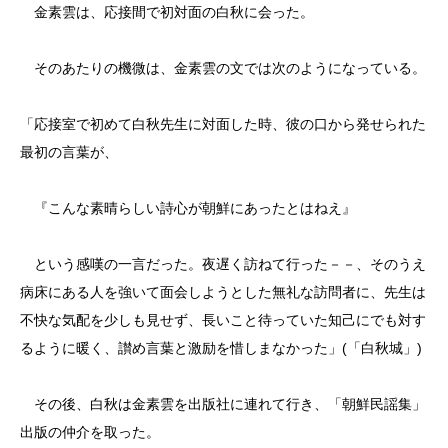
金素雲は、応接間で初対面の白秋に会った。
そのあたりの機微は、金素雲の文では次のようになっている。
「応接室で初めて白秋先生に対面した時、彼の口から発せられた
最初の言葉が、
『こんな素晴らしい詩心が朝鮮にあったとはねえ』
という感嘆の一言だった。夜遅く訪ねて行った－－、そのうえ
病床にある人を強いて面会しようとした無礼な訪問者に、先生は
不快な気配を少しも見せず、長いこと待っていた知己にでも対す
るように暖く、讃め言葉と激励を惜しまなかった」(「白秋城」)
その後、白秋は金素雲を出版社に連れて行き、「朝鮮民謡集」
出版の仲介を取った。