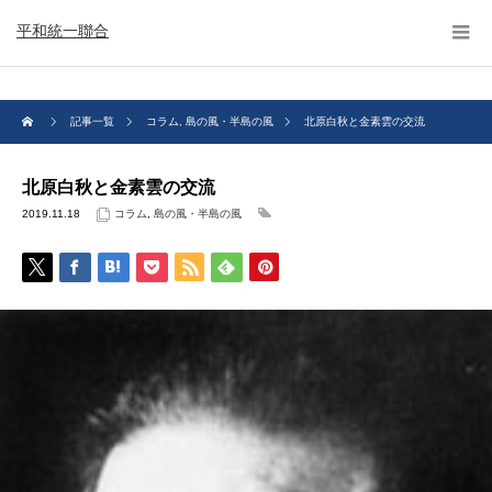
平和統一聯合
記事一覧
コラム
,
島の風・半島の風
北原白秋と金素雲の交流
北原白秋と金素雲の交流
2019.11.18
コラム
,
島の風・半島の風