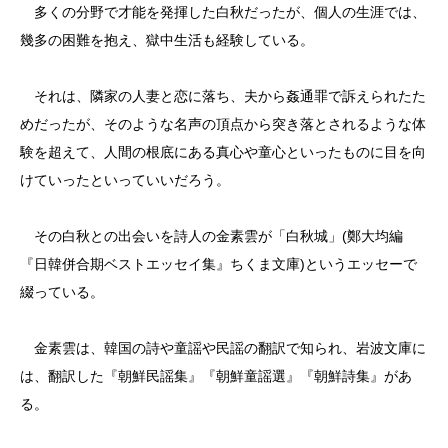
多くの分野で才能を発揮した白秋だったが、個人の生涯では、
幾多の困難を抱え、獄中生活も経験している。
それは、隣家の人妻と恋に落ち、夫から姦通罪で訴えられたた
めだったが、そのような名声の頂点から突き落とされるような体
験を超えて、人間の根底にある真心や童心といったものに目を向
けていったといっていいだろう。
その白秋との出会いを詩人の金素雲が「白秋城」(鄭大均編
『日韓併合期ベストエッセイ集』ちくま文庫)というエッセーで
綴っている。
金素雲は、韓国の詩や童謡や民謡の翻訳で知られ、岩波文庫に
は、翻訳した『朝鮮民謡集』『朝鮮童謡選』『朝鮮詩集』があ
る。