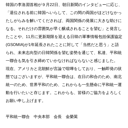
韓国の李洛淵首相が９月22日、朝日新聞のインタビューに応じ、
「退位される前に韓国へいらして、この間の両国がほどけなかっ
たしがらみを解いてくだされば、両国関係の発展に大きな助けに
なる。それだけの雰囲気が早く醸成されることを望む」と発言し
たことや、11月に更新期限を迎える日韓の軍事情報包括保護協定
(GSOMIA)が1年延長されたことに対して「当然だと思う」と語
られ、未来志向型の日韓関係を望む姿勢を通じて、私達、平和統
一聯合も気を引き締めていかなければならないと感じました。
現在、アメリカと北朝鮮が言論で喧嘩をしており、一触即発の状
態ではございますが、平和統一聯合は、在日の和合のため、南北
統一のため、世界平和のため、これからも一生懸命に平和統一運
動を行いたいと存じます。これからも、皆様のご協力をよろしく
お願い申し上げます。
平和統一聯合 中央本部 会長 金榮翯