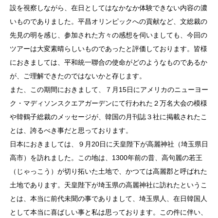
設を視察しながら、在日としてはなかなか体験できない内容の濃
いものでありました。平昌オリンピックへの貢献など、文総裁の
先見の明を感じ、参加された方々の感想を伺いましても、今回の
ツアーは大変素晴らしいものであったと評価しております。皆様
におきましては、平和統一聯合の使命がどのようなものであるか
が、ご理解できたのではないかと存じます。
また、この期間におきまして、７月15日にアメリカのニューヨー
ク・マディソンスクエアガーデンにて行われた２万名大会の模様
や韓鶴子総裁のメッセージが、韓国の月刊誌３社に掲載されたこ
とは、誇るべき事だと思っております。
日本におきましては、９月20日に天皇陛下が高麗神社（埼玉県日
高市）を訪れました。この地は、1300年前の昔、高句麗の若王
（じゃっこう）が切り拓いた土地で、かつては高麗郡と呼ばれた
土地であります。天皇陛下が埼玉県の高麗神社に訪れたというこ
とは、本当に前代未聞の事でありまして、埼玉県人、在日韓国人
として本当に喜ばしい事と私は思っております。この件に伴い、