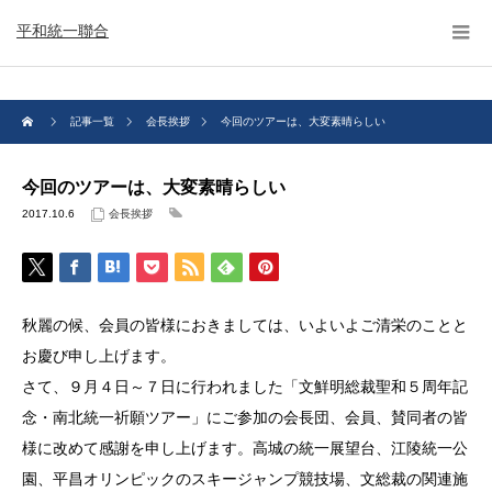
平和統一聯合
記事一覧
会長挨拶
今回のツアーは、大変素晴らしい
今回のツアーは、大変素晴らしい
2017.10.6
会長挨拶
秋麗の候、会員の皆様におきましては、いよいよご清栄のことと
お慶び申し上げます。
さて、９月４日～７日に行われました「文鮮明総裁聖和５周年記
念・南北統一祈願ツアー」にご参加の会長団、会員、賛同者の皆
様に改めて感謝を申し上げます。高城の統一展望台、江陵統一公
園、平昌オリンピックのスキージャンプ競技場、文総裁の関連施