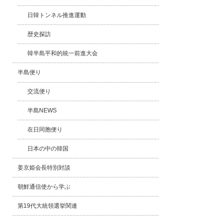
日韓トンネル推進運動
歴史探訪
韓半島平和的統一前進大会
半島便り
交流便り
半島NEWS
在日同胞便り
日本の中の韓国
姜京姫会長特別対談
朝鮮通信使から学ぶ
第19代大統領選挙関連