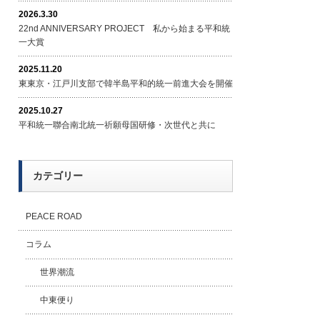
2026.3.30
22nd ANNIVERSARY PROJECT 私から始まる平和統
一大賞
2025.11.20
東東京・江戸川支部で韓半島平和的統一前進大会を開催
2025.10.27
平和統一聯合南北統一祈願母国研修・次世代と共に
カテゴリー
PEACE ROAD
コラム
世界潮流
中東便り