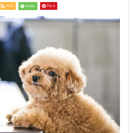
RSS
feedly
Pin it