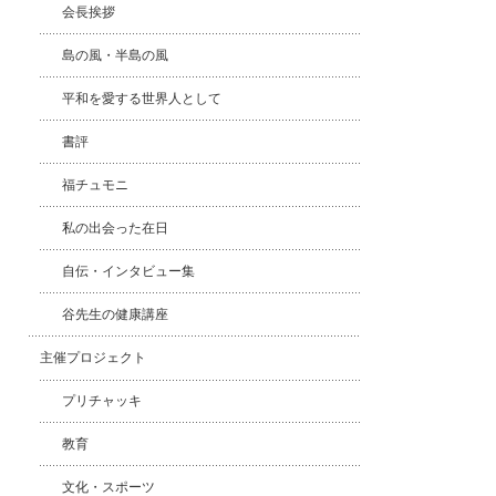
会長挨拶
島の風・半島の風
平和を愛する世界人として
書評
福チュモニ
私の出会った在日
自伝・インタビュー集
谷先生の健康講座
主催プロジェクト
プリチャッキ
教育
文化・スポーツ