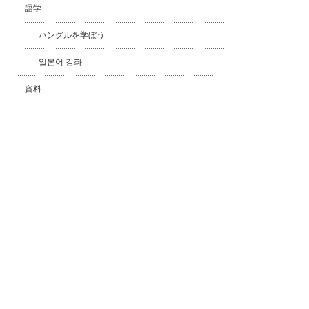
語学
ハングルを学ぼう
일본어 강좌
資料