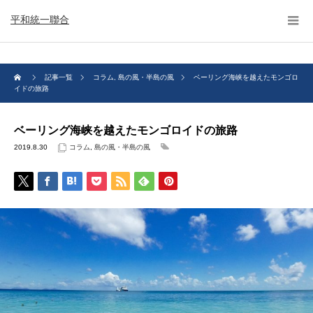
平和統一聯合
記事一覧
コラム
,
島の風・半島の風
ベーリング海峡を越えたモンゴロ
イドの旅路
ベーリング海峡を越えたモンゴロイドの旅路
2019.8.30
コラム
,
島の風・半島の風