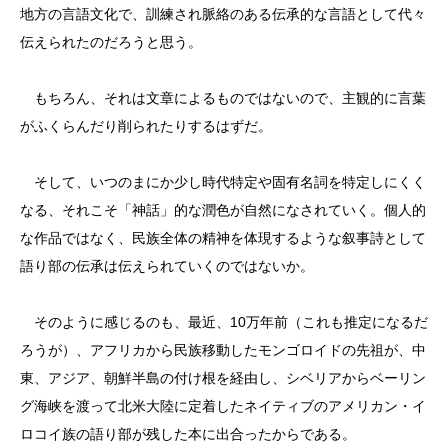
地方の言語文化で、訓練され脈絡のある伝承的な言語として代々
伝えられたのだろうと思う。
もちろん、それは文章によるものではないので、主観的に言葉
がふくらんだり削られたりするはずだ。
そして、いつのまにか少し時代特定や固有名詞を特定しにくく
なる、それこそ「神話」的な潤色が自然になされていく。個人的
な作品ではなく、民族全体の精神を体現するような叙事詩として
語り部の伝承は伝えられていくのではないか。
そのように感じるのも、最近、10万年前（これも推定になるだ
ろうが）、アフリカから民族移動したモンゴロイドの先祖が、中
東、アジア、朝鮮半島の付け根を経由し、シベリアからベーリン
グ海峡を渡って北米大陸に定着したネイティブのアメリカン・イ
ロコイ族の語り部が残した本に出合ったからである。