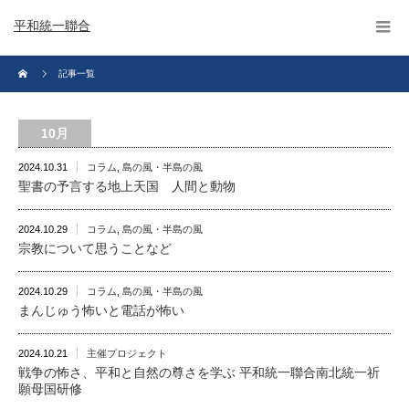
平和統一聯合
記事一覧
10月
2024.10.31
コラム
,
島の風・半島の風
聖書の予言する地上天国 人間と動物
2024.10.29
コラム
,
島の風・半島の風
宗教について思うことなど
2024.10.29
コラム
,
島の風・半島の風
まんじゅう怖いと電話が怖い
2024.10.21
主催プロジェクト
戦争の怖さ、平和と自然の尊さを学ぶ 平和統一聯合南北統一祈
願母国研修