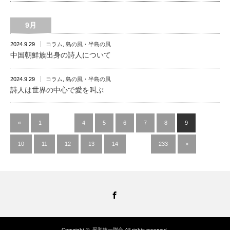
9月
2024.9.29
コラム
,
島の風・半島の風
中国朝鮮族出身の詩人について
2024.9.29
コラム
,
島の風・半島の風
詩人は世界の中心で愛を叫ぶ
«
1
…
4
5
6
7
8
9
10
11
12
13
14
…
233
»
Facebook
Copyright ©
平和統一聯合
All rights reserved.