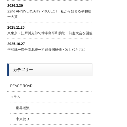
2026.3.30
22nd ANNIVERSARY PROJECT 私から始まる平和統
一大賞
2025.11.20
東東京・江戸川支部で韓半島平和的統一前進大会を開催
2025.10.27
平和統一聯合南北統一祈願母国研修・次世代と共に
カテゴリー
PEACE ROAD
コラム
世界潮流
中東便り