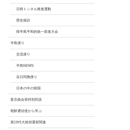
日韓トンネル推進運動
歴史探訪
韓半島平和的統一前進大会
半島便り
交流便り
半島NEWS
在日同胞便り
日本の中の韓国
姜京姫会長特別対談
朝鮮通信使から学ぶ
第19代大統領選挙関連