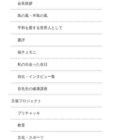
会長挨拶
島の風・半島の風
平和を愛する世界人として
書評
福チュモニ
私の出会った在日
自伝・インタビュー集
谷先生の健康講座
主催プロジェクト
プリチャッキ
教育
文化・スポーツ