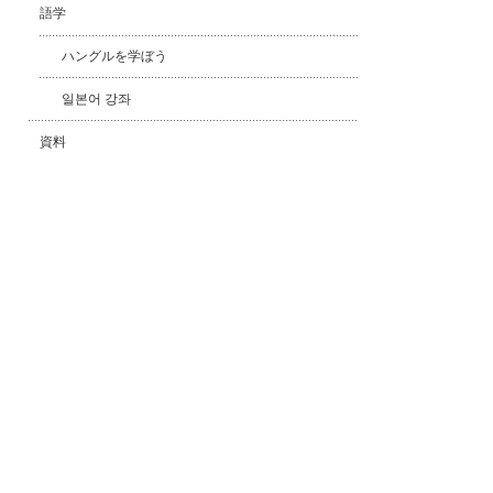
語学
ハングルを学ぼう
일본어 강좌
資料