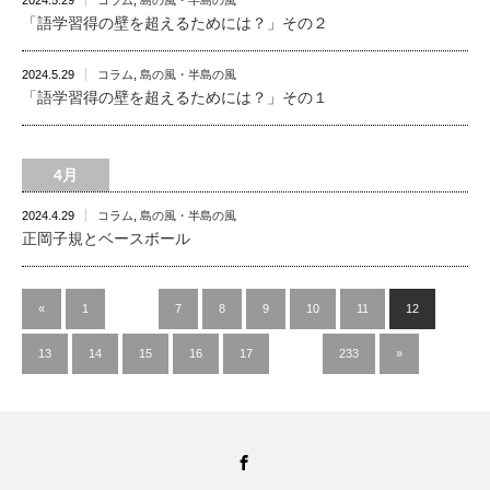
2024.5.29
コラム
,
島の風・半島の風
「語学習得の壁を超えるためには？」その２
2024.5.29
コラム
,
島の風・半島の風
「語学習得の壁を超えるためには？」その１
4月
2024.4.29
コラム
,
島の風・半島の風
正岡子規とベースボール
«
1
…
7
8
9
10
11
12
13
14
15
16
17
…
233
»
Facebook