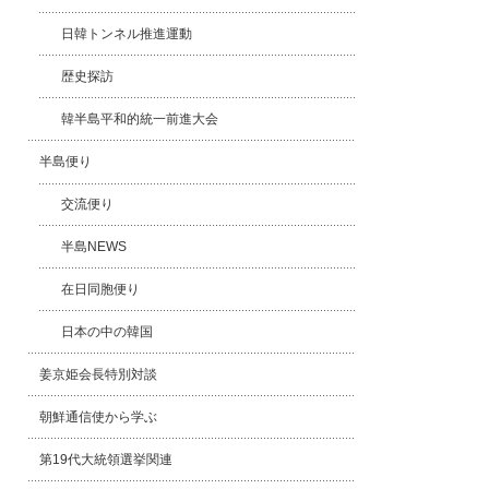
日韓トンネル推進運動
歴史探訪
韓半島平和的統一前進大会
半島便り
交流便り
半島NEWS
在日同胞便り
日本の中の韓国
姜京姫会長特別対談
朝鮮通信使から学ぶ
第19代大統領選挙関連