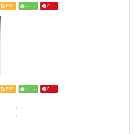
RSS
feedly
Pin it
RSS
feedly
Pin it