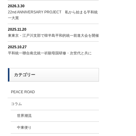
2026.3.30
22nd ANNIVERSARY PROJECT 私から始まる平和統
一大賞
2025.11.20
東東京・江戸川支部で韓半島平和的統一前進大会を開催
2025.10.27
平和統一聯合南北統一祈願母国研修・次世代と共に
カテゴリー
PEACE ROAD
コラム
世界潮流
中東便り