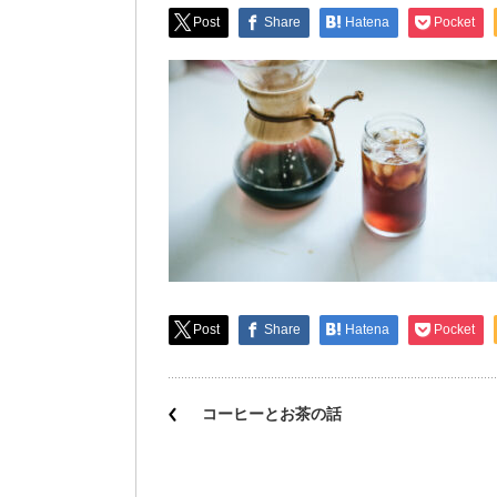
Post
Share
Hatena
Pocket
Post
Share
Hatena
Pocket
コーヒーとお茶の話