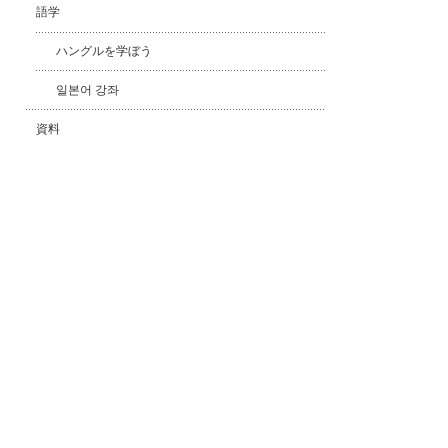
語学
ハングルを学ぼう
일본어 강좌
資料