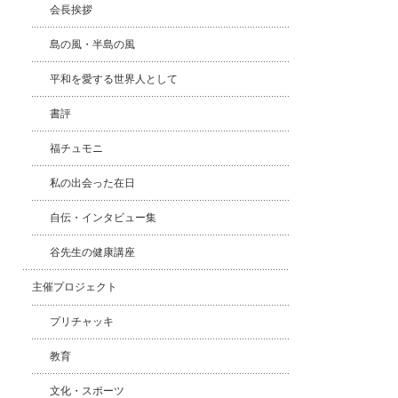
会長挨拶
島の風・半島の風
平和を愛する世界人として
書評
福チュモニ
私の出会った在日
自伝・インタビュー集
谷先生の健康講座
主催プロジェクト
プリチャッキ
教育
文化・スポーツ