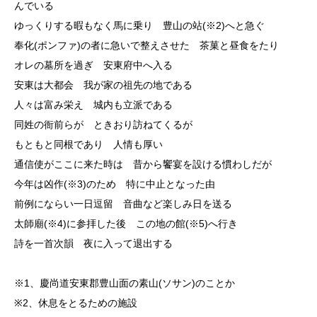
んでいる
ゆっくりする暇もなく馬に乗り 豊山の站(※2)へと急ぐ
奉化(ポンファ)の者に急いで整えさせた 茶菓と昼食をたり
オレの墓所を過ぎ 安東府中へ入る
安東は大都会 我が家の祖先の地である
人々は富み栄え 城内も立派である
同姓の衙前らが ときおり訪ねてくるが
もともと同根であり 人情も厚い
通信使がここに来た時は 昔から饗宴を設ける慣わしだが
今年は凶作(※3)のため 特に中止となった由
前例にならい一日逗留 音曲など楽しみ日を送る
太師廟(※4)に参拝した後 この地の館(※5)へ行き
詩を一首次韻 夜に入って退出する
※1、慶尚道安東郡豊山面の素山(ソサン)のことか
※2、休息をとるための施設