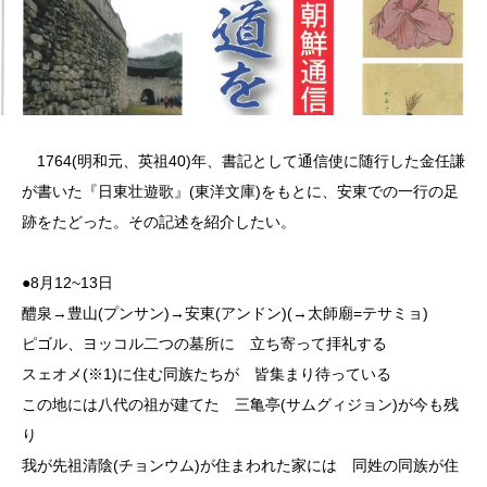
1764(明和元、英祖40)年、書記として通信使に随行した金任謙
が書いた『日東壮遊歌』(東洋文庫)をもとに、安東での一行の足
跡をたどった。その記述を紹介したい。
●8月12~13日
醴泉→豊山(プンサン)→安東(アンドン)(→太師廟=テサミョ)
ピゴル、ヨッコル二つの墓所に 立ち寄って拝礼する
スェオメ(※1)に住む同族たちが 皆集まり待っている
この地には八代の祖が建てた 三亀亭(サムグィジョン)が今も残
り
我が先祖清陰(チョンウム)が住まわれた家には 同姓の同族が住