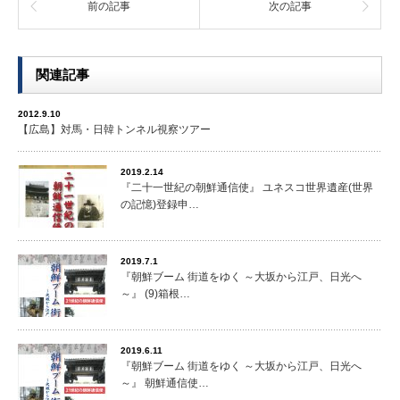
前の記事
次の記事
関連記事
2012.9.10
【広島】対馬・日韓トンネル視察ツアー
2019.2.14
『二十一世紀の朝鮮通信使』 ユネスコ世界遺産(世界
の記憶)登録申…
2019.7.1
『朝鮮ブーム 街道をゆく ～大坂から江戸、日光へ
～』 (9)箱根…
2019.6.11
『朝鮮ブーム 街道をゆく ～大坂から江戸、日光へ
～』 朝鮮通信使…