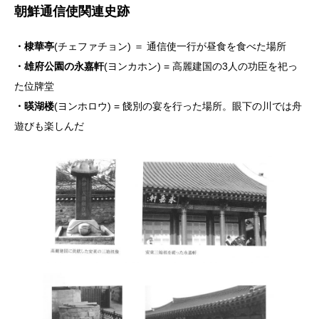
朝鮮通信使関連史跡
・棣華亭
(チェファチョン) ＝ 通信使一行が昼食を食べた場所
・雄府公園の永嘉軒
(ヨンカホン) = 高麗建国の3人の功臣を祀っ
た位牌堂
・暎湖楼
(ヨンホロウ) = 餞別の宴を行った場所。眼下の川では舟
遊びも楽しんだ