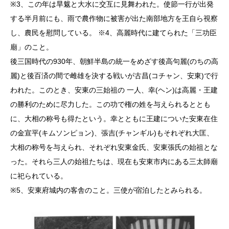
※3、この年は旱魃と大水に交互に見舞われた。使節一行が出発
する半月前にも、雨で農作物に被害が出た南部地方を王自ら視察
し、農民を慰問している。 ※4、高麗時代に建てられた「三功臣
廟」のこと。
後三国時代の930年、朝鮮半島の統一をめざす後高句麗(のちの高
麗)と後百済の間で雌雄を決する戦いが古昌(コチャン、安東)で行
われた。このとき、安東の三始祖の 一人、幸(ヘン)は高麗・王建
の勝利のために尽力した。この功で権の姓を与えられるととも
に、大相の称号も得たという。幸とともに王建についた安東在住
の金宣平(キムソンピョン)、張吉(チャンギル)もそれぞれ大匡、
大相の称号を与えられ、それぞれ安東金氏、安東張氏の始祖とな
った。それら三人の始祖たちは、現在も安東市内にある三太師廟
に祀られている。
※5、安東府城内の客舎のこと。三使が宿泊したとみられる。