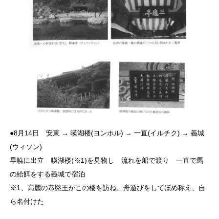
●8月14日 安東 → 暎湖楼(ヨンホル) → 一直(イルチク) → 義城
(ウィソン)
早暁に出立 暎湖楼(※1)を見物し 流れを船で渡り 一直で馬
の給餌をする義城で宿泊
※1、高麗の恭愍王がこの楼を訪ね、舟遊びをしてほめ称え、自
ら名付けた