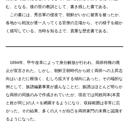
む、となる。後の世の教訓として、書き残した書である。
この書には、秀吉軍の侵攻で、朝鮮がいかに被害を被ったか、
各地から戦況が逐一入ってくる官僚の立場から、その様子を細か
く描写している。当時を知る上で、貴重な歴史書である。
1894年、甲午改革によって身分解放が行われ、両班特権の廃
止が宣言された。しかし、朝鮮王朝時代から続く両班への上昇志
向はいまだに根強く、むしろ拡大する傾向にあった。その端的な
例として、族譜編纂事業が盛んなことだ。族譜はほとんど明らか
な両班の同族のみで作成されていたが、現在では同姓同本(本貫
と姓が同じ)の人々を網羅するようになり、収録範囲は非常に広
がった。その結果、多くの人々が自己を両班家門の末裔と認識す
るようになった。