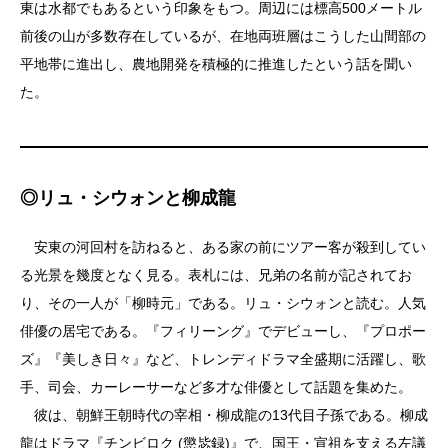
東は水都でもあるという印象をもつ。周辺には標高500メートル
前後の山が多数存在しているが、在地両班層はこうした山間部の
平地帯に進出し、農地開発を積極的に推進したという話を聞い
た。
◎リュ・シウォンと柳成龍
安東の河回村を訪ねると、ある家の前にツアー客が殺到してい
る光景を幾度となく見る。表札には、兄弟の名前が記されてお
り、その一人が「柳時元」である。リュ・シウォンと読む。人気
俳優の居宅である。『フィリーング』でデビューし、『プロポー
ズ』『美しき日々』など、トレンディドラマ全盛期に活躍し、歌
手、司会、カーレーサーなど多才な俳優として話題を集めた。
彼は、朝鮮王朝時代の宰相・柳成龍の13代目子孫である。柳成
龍はドラマ『チンビロク (懲毖録)』で、国王・宣祖を支える左議