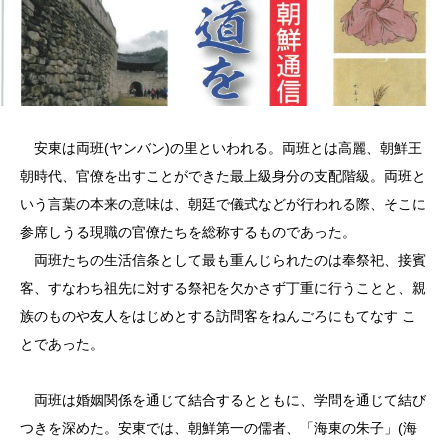
安東は両班(ヤンバン)の里といわれる。両班とは高麗、朝鮮王
朝時代、官僚を出すことができた最上級身分の支配階級。両班と
いう言葉の本来の意味は、朝廷で儀式などが行われる際、そこに
参席しうる現職の官僚たちを総称するものであった。
両班たちの生活信条として最も重んじられたのは奉祭祀、接賓
客、すなわち祖先に対する祭祀を欠かさず丁重に行うことと、親
族のものや友人をはじめとする訪問客をねんごろにもてなす こ
とであった。
両班は婚姻関係を通じて結合するとともに、学問を通じて結び
つきを深めた。安東では、朝鮮第一の儒者、「海東の朱子」(海