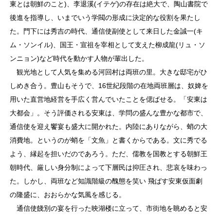
東とは朝鮮のこと)、李退溪(イテゲ)の存在は絶大で、陶山書院で
後進を指導し、いまでいう学閥の形成に決定的な役割を果たし
た。門下には秀吉の時代、通信使副使として来日した金誠一(キ
ム・ソンイル)、国王・宣祖を宰相として支えた柳成龍(リュ・ソ
ンニョン)など時代を動かす人物が輩出した。
観光地として人気を集める河回村は両班の里。大きな邸宅がひ
しめき合う。豊山もそうで、16世紀段階の在地両班層は、奴婢を
用いた直営地経営を手広く営んでいたことを偲ばせる。「安東は
大都会」。そう評価される安東は、学問の盛んな豊かな都市で、
通信使を迎え饗宴も盛大に開かれた。内陸にありながら、蛸の大
消費地。というのが蛸を「文魚」と書くからである。文に秀でる
よう、縁起を担いだのであろう。ただ、儒教を国教とする朝鮮王
朝時代、厳しい身分制によって下層民は抑圧され、悲哀を味わっ
た。しかし、両班など知識階級の醜態を笑い 飛ばす安東仮面劇
の隆盛に、おおらかな気風を感じる。
通信使餞別の宴を行った映湖楼に立って、市街地を眺めると安