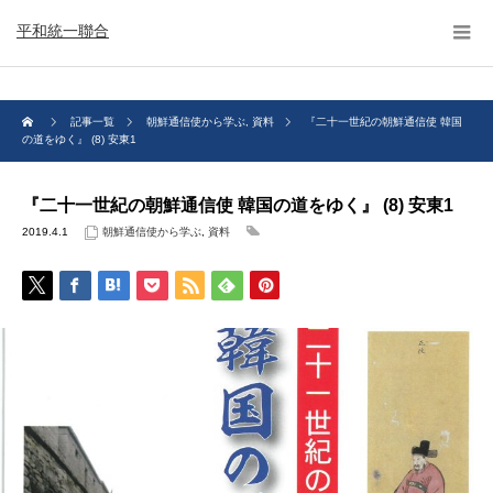
平和統一聯合
記事一覧
朝鮮通信使から学ぶ
,
資料
『二十一世紀の朝鮮通信使 韓国
の道をゆく』 (8) 安東1
『二十一世紀の朝鮮通信使 韓国の道をゆく』 (8) 安東1
2019.4.1
朝鮮通信使から学ぶ
,
資料