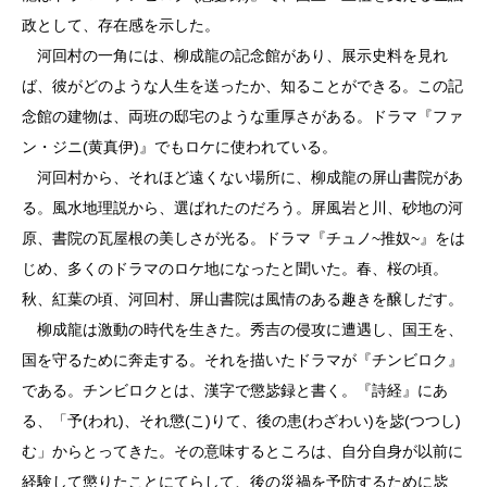
政として、存在感を示した。
河回村の一角には、柳成龍の記念館があり、展示史料を見れ
ば、彼がどのような人生を送ったか、知ることができる。この記
念館の建物は、両班の邸宅のような重厚さがある。ドラマ『ファ
ン・ジニ(黄真伊)』でもロケに使われている。
河回村から、それほど遠くない場所に、柳成龍の屏山書院があ
る。風水地理説から、選ばれたのだろう。屏風岩と川、砂地の河
原、書院の瓦屋根の美しさが光る。ドラマ『チュノ~推奴~』をは
じめ、多くのドラマのロケ地になったと聞いた。春、桜の頃。
秋、紅葉の頃、河回村、屏山書院は風情のある趣きを醸しだす。
柳成龍は激動の時代を生きた。秀吉の侵攻に遭遇し、国王を、
国を守るために奔走する。それを描いたドラマが『チンビロク』
である。チンビロクとは、漢字で懲毖録と書く。『詩経』にあ
る、「予(われ)、それ懲(こ)りて、後の患(わざわい)を毖(つつし)
む」からとってきた。その意味するところは、自分自身が以前に
経験して懲りたことにてらして、後の災禍を予防するために毖