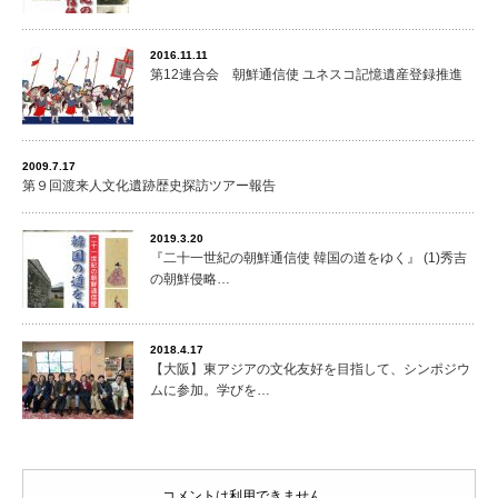
2016.11.11
第12連合会 朝鮮通信使 ユネスコ記憶遺産登録推進
2009.7.17
第９回渡来人文化遺跡歴史探訪ツアー報告
2019.3.20
『二十一世紀の朝鮮通信使 韓国の道をゆく』 (1)秀吉
の朝鮮侵略…
2018.4.17
【大阪】東アジアの文化友好を目指して、シンポジウ
ムに参加。学びを…
コメントは利用できません。