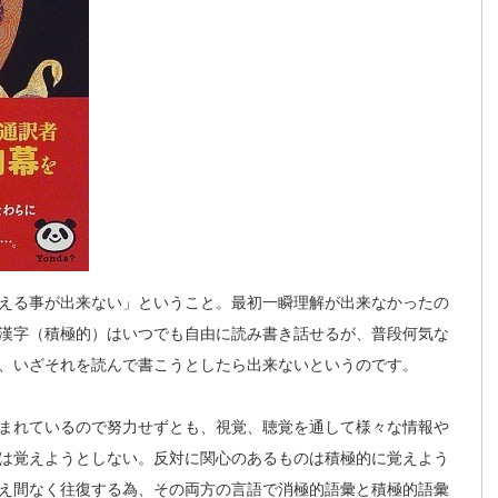
える事が出来ない」ということ。最初一瞬理解が出来なかったの
漢字（積極的）はいつでも自由に読み書き話せるが、普段何気な
、いざそれを読んで書こうとしたら出来ないというのです。
まれているので努力せずとも、視覚、聴覚を通して様々な情報や
は覚えようとしない。反対に関心のあるものは積極的に覚えよう
え間なく往復する為、その両方の言語で消極的語彙と積極的語彙