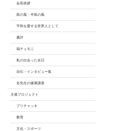
会長挨拶
島の風・半島の風
平和を愛する世界人として
書評
福チュモニ
私の出会った在日
自伝・インタビュー集
谷先生の健康講座
主催プロジェクト
プリチャッキ
教育
文化・スポーツ