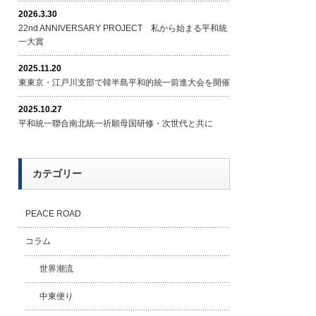
2026.3.30
22nd ANNIVERSARY PROJECT 私から始まる平和統
一大賞
2025.11.20
東東京・江戸川支部で韓半島平和的統一前進大会を開催
2025.10.27
平和統一聯合南北統一祈願母国研修・次世代と共に
カテゴリー
PEACE ROAD
コラム
世界潮流
中東便り