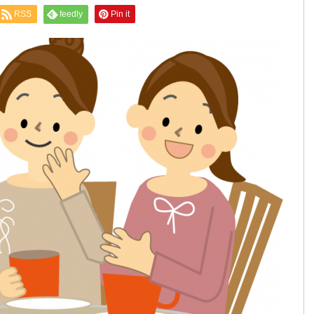
RSS
feedly
Pin it