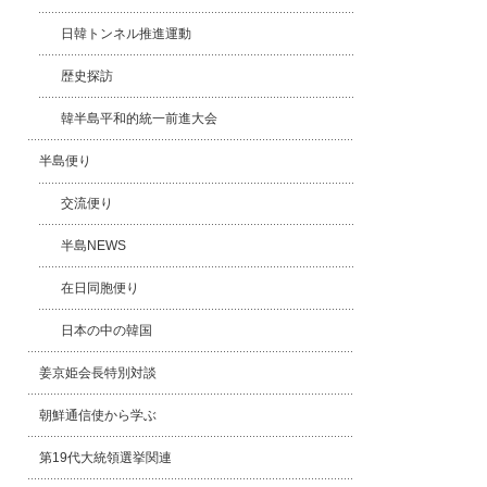
日韓トンネル推進運動
歴史探訪
韓半島平和的統一前進大会
半島便り
交流便り
半島NEWS
在日同胞便り
日本の中の韓国
姜京姫会長特別対談
朝鮮通信使から学ぶ
第19代大統領選挙関連