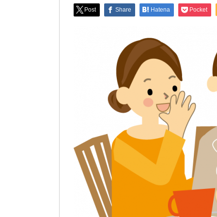
Post
Share
Hatena
Pocket