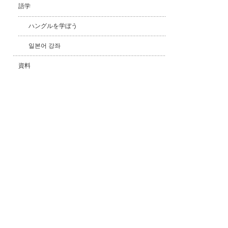
語学
ハングルを学ぼう
일본어 강좌
資料