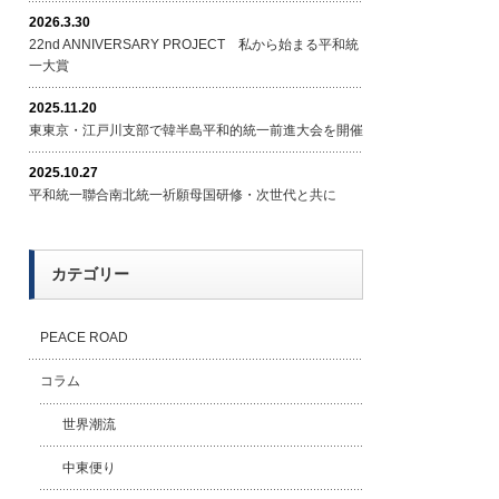
2026.3.30
22nd ANNIVERSARY PROJECT 私から始まる平和統
一大賞
2025.11.20
東東京・江戸川支部で韓半島平和的統一前進大会を開催
2025.10.27
平和統一聯合南北統一祈願母国研修・次世代と共に
カテゴリー
PEACE ROAD
コラム
世界潮流
中東便り