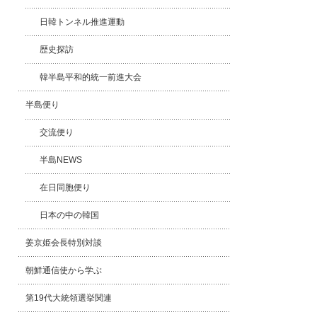
日韓トンネル推進運動
歴史探訪
韓半島平和的統一前進大会
半島便り
交流便り
半島NEWS
在日同胞便り
日本の中の韓国
姜京姫会長特別対談
朝鮮通信使から学ぶ
第19代大統領選挙関連