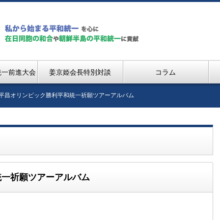
統一前進大会
姜京姫会長特別対談
コラム
: 平昌オリンピック勝利平和統一祈願ツアーアルバム
統一祈願ツアーアルバム