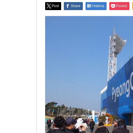
Post
Share
Hatena
Pocket