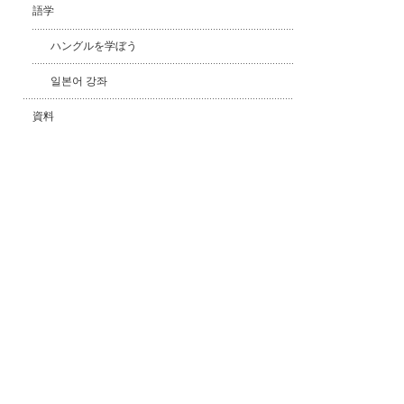
語学
ハングルを学ぼう
일본어 강좌
資料