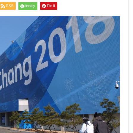
RSS
feedly
Pin it