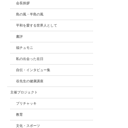
会長挨拶
島の風・半島の風
平和を愛する世界人として
書評
福チュモニ
私の出会った在日
自伝・インタビュー集
谷先生の健康講座
主催プロジェクト
プリチャッキ
教育
文化・スポーツ