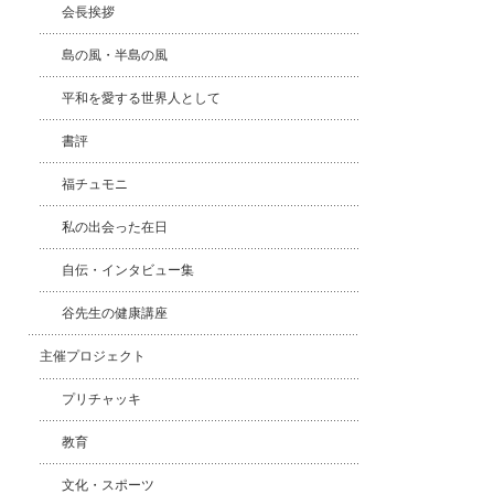
会長挨拶
島の風・半島の風
平和を愛する世界人として
書評
福チュモニ
私の出会った在日
自伝・インタビュー集
谷先生の健康講座
主催プロジェクト
プリチャッキ
教育
文化・スポーツ