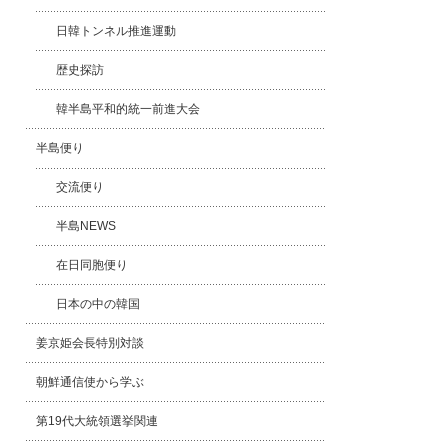
日韓トンネル推進運動
歴史探訪
韓半島平和的統一前進大会
半島便り
交流便り
半島NEWS
在日同胞便り
日本の中の韓国
姜京姫会長特別対談
朝鮮通信使から学ぶ
第19代大統領選挙関連