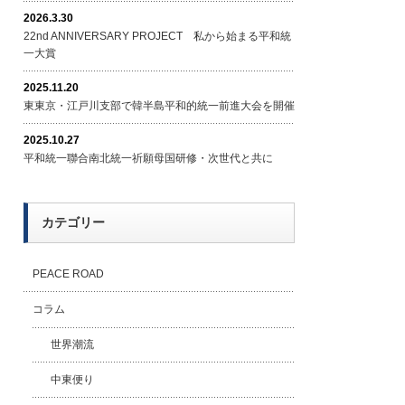
2026.3.30
22nd ANNIVERSARY PROJECT 私から始まる平和統
一大賞
2025.11.20
東東京・江戸川支部で韓半島平和的統一前進大会を開催
2025.10.27
平和統一聯合南北統一祈願母国研修・次世代と共に
カテゴリー
PEACE ROAD
コラム
世界潮流
中東便り