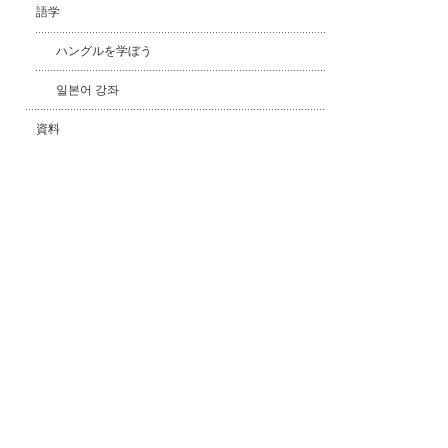
語学
ハングルを学ぼう
일본어 강좌
資料