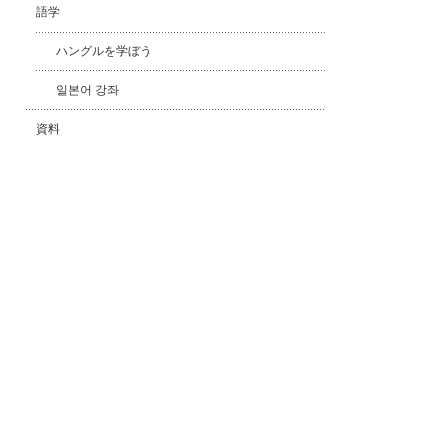
語学
ハングルを学ぼう
일본어 강좌
資料