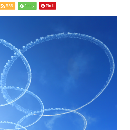
RSS
feedly
Pin it