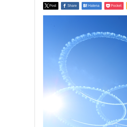
Post
Share
Hatena
Pocket