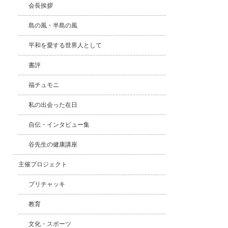
会長挨拶
島の風・半島の風
平和を愛する世界人として
書評
福チュモニ
私の出会った在日
自伝・インタビュー集
谷先生の健康講座
主催プロジェクト
プリチャッキ
教育
文化・スポーツ