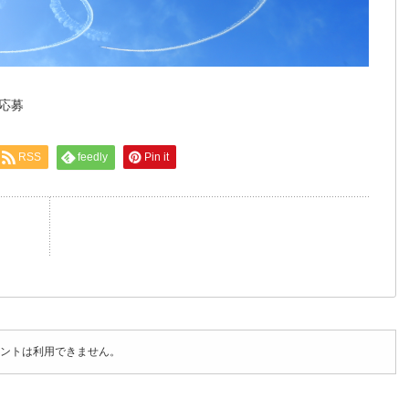
真応募
RSS
feedly
Pin it
ントは利用できません。