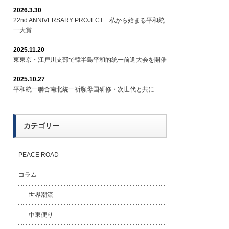
2026.3.30
22nd ANNIVERSARY PROJECT 私から始まる平和統
一大賞
2025.11.20
東東京・江戸川支部で韓半島平和的統一前進大会を開催
2025.10.27
平和統一聯合南北統一祈願母国研修・次世代と共に
カテゴリー
PEACE ROAD
コラム
世界潮流
中東便り