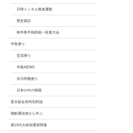
日韓トンネル推進運動
歴史探訪
韓半島平和的統一前進大会
半島便り
交流便り
半島NEWS
在日同胞便り
日本の中の韓国
姜京姫会長特別対談
朝鮮通信使から学ぶ
第19代大統領選挙関連