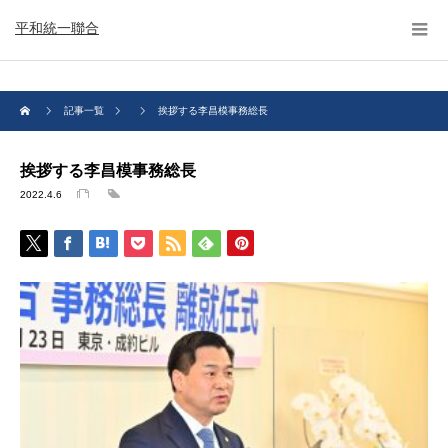
平和統一聯合
記事一覧
挨拶する李昌模事務総長
挨拶する李昌模事務総長
2022.4.6