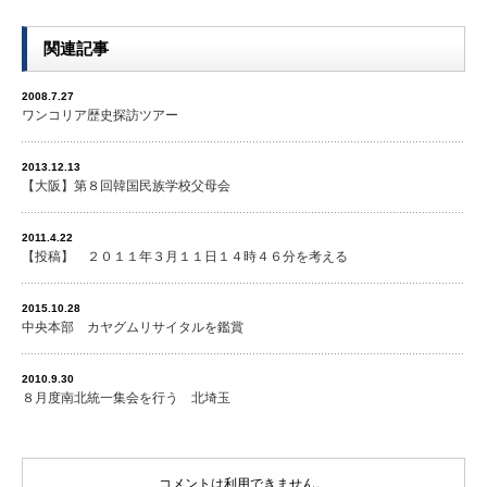
関連記事
2008.7.27
ワンコリア歴史探訪ツアー
2013.12.13
【大阪】第８回韓国民族学校父母会
2011.4.22
【投稿】 ２０１１年３月１１日１４時４６分を考える
2015.10.28
中央本部 カヤグムリサイタルを鑑賞
2010.9.30
８月度南北統一集会を行う 北埼玉
コメントは利用できません。