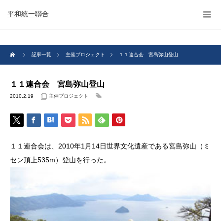
平和統一聯合
記事一覧
主催プロジェクト
１１連合会 宮島弥山登山
１１連合会 宮島弥山登山
2010.2.19
主催プロジェクト
１１連合会は、2010年1月14日世界文化遺産である宮島弥山（ミ
セン頂上535m）登山を行った。