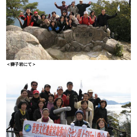
＜獅子岩にて＞