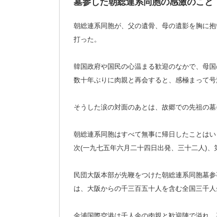
墓参した朝総連系同胞の感激のこと
朝総連系同胞が、父の遺骨、母の遺影を胸に抱
打った。
韓国政府や国民の心温まる歓迎のなかで、母国
数十年ぶりに肉親と再会すると、感極まって号
そうした涙の対面のあとは、故郷での先祖の墓
朝総連系同胞はすべて無事に帰日したことはい
次(一九七五年六月二十四日出発、三十二人)、
民団大阪本部が先鞭をつけた朝総連系同胞墓参
は、大阪からの千三百五十人を含む全国三千人
金浦国際空港は千人余の肉親と歓迎陣で溢れ、