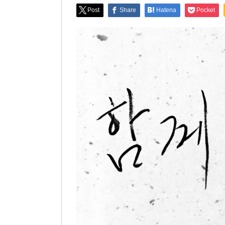
Post
Share
Hatena
Pocket