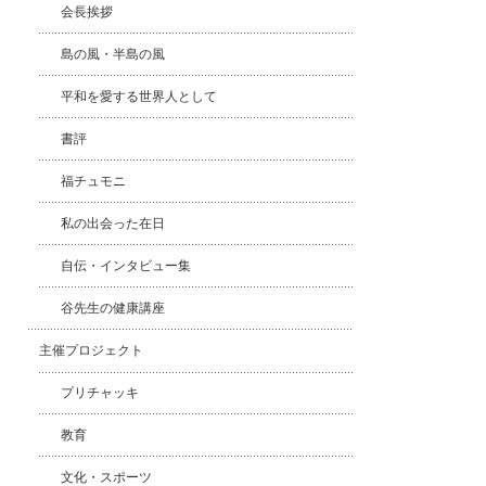
会長挨拶
島の風・半島の風
平和を愛する世界人として
書評
福チュモニ
私の出会った在日
自伝・インタビュー集
谷先生の健康講座
主催プロジェクト
プリチャッキ
教育
文化・スポーツ