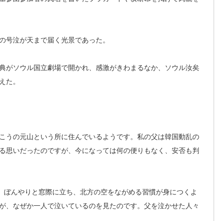
の号泣が天まで届く光景であった。
典がソウル国立劇場で開かれ、感激がきわまるなか、ソウル汝矣
えた。
こうの元山という所に住んでいるようです。私の父は韓国動乱の
る思いだったのですが、今になっては何の便りもなく、安否も判
ず、ぼんやりと窓際に立ち、北方の空をながめる習慣が身につくよ
が、なぜか一人で泣いているのを見たのです。父を泣かせた人々