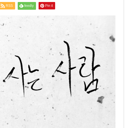
RSS
feedly
Pin it