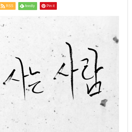
RSS
feedly
Pin it