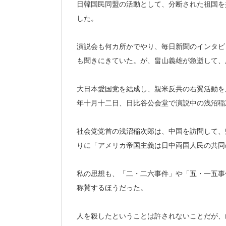
日韓国民同盟の活動として、分断された祖国を
した。
演説会も何カ所かでやり、毎日新聞のインタビ
も聞きにきていた。が、畠山義雄が急逝して、
大日本愛国党を結成し、親米反共の右翼活動を
年十月十二日、日比谷公会堂で演説中の浅沼稲
社会党党首の浅沼稲次郎は、中国を訪問して、
りに「アメリカ帝国主義は日中両国人民の共同
私の思想も、「二・二六事件」や「五・一五事
称賛するほうだった。
人を殺したということは許されないことだが、