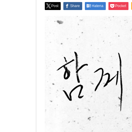
Post
Share
Hatena
Pocket