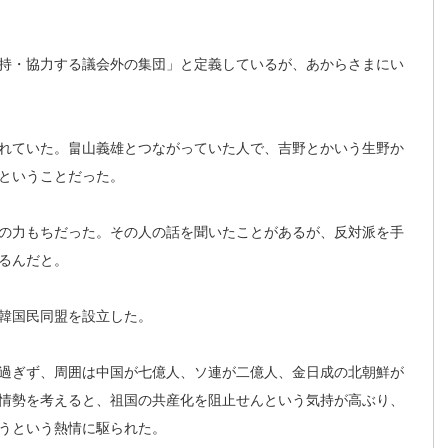
持・協力する議会外の集団」と定義しているが、あからさまにい
れていた。畠山義雄とつながっていた人で、吉野とかいう生野か
ということだった。
の力もちだった。その人の話を聞いたことがあるが、反対派を手
るんだと。
韓国民同盟を設立した。
過ぎず、周囲は中国が七億人、ソ連が二億人、金日成の北朝鮮が
情勢を考えると、祖国の共産化を
阻止せんという気持が高ぶり、
うという熱情に駆られた。