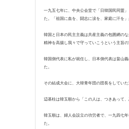
一九五七年に、中央公会堂で「日韓国民同盟」
た。「祖国に血を、闘志に涙を、家庭に汗を」
韓国と日本の民主主義は共産主義の包囲網のな
精神を高揚し我々で守っていこうという主旨の
韓国側代表に私が就任し、日本側代表は畠山義
た。
その結成大会に、大韓青年団の団長をしていた
辺基柱は韓玉順から「この人は、つきあって、
韓玉順は、婦人会設立の功労者で、一九四七年
た。