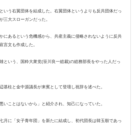
という右翼団体を結成した。右翼団体というよりも反共団体だっ
が三大スローガンだった。
かにあるという危機感から、共産主義に侵略されないように反共
宣言文も作成した。
雄という、国粋大衆党(笹川良一総裁)の総
務部長をやった人だっ
辺基柱と金中源議長が来賓として登壇し祝辞を述べた。
悪いことはないから」と紹介され、知己になっていた。
七月に「女子青年団」を新たに結成し、初代団長は韓玉順であっ