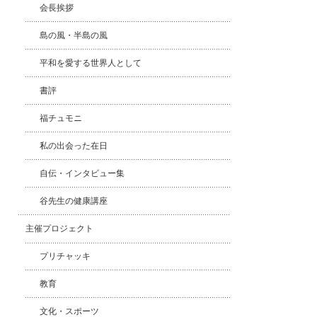
会長挨拶
島の風・半島の風
平和を愛する世界人として
書評
福チュモニ
私の出会った在日
自伝・インタビュー集
谷先生の健康講座
主催プロジェクト
プリチャッキ
教育
文化・スポーツ