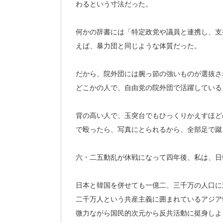
わるという寸法だった。
何かの辞書には「特定政党や議員と連携し、支
えば、暴力団と同じような体質だった。
だから、院外団には腕っ節の強いものが選抜さ
どこかの人で、自由党の院外団で活躍している
背の高い人で、玉突台でもひっくりかえすほど
で殴ったら、写真にとられるから、全部足で蹴
六・二五動乱が休戦になって四年後、私は、日
日本と韓国を併せても一億二、三千万の人口に
二千万人という共産主義に囲まれているアジア
微力ながら国民的次元から反共活動に挺身しよ