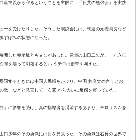
共産主義から守るということを主眼に、「反共の勉強会」を実践
ューを受けたりした。そうした演説会には、朝連の元委員長など
尻すぼみの状態になった。
展開した赤尾敏とも交友があった。党員の山口二矢が、一九六〇
次郎を襲って刺殺するとい うテロは衝撃を与えた。
帰国するときには中国人民帽をかぶり、中国 共産党の言うとお
の敵」などと発言して、右翼 から大いに反感を買っていた。
件」に影響を受け、真の指導者を渇望するあまり、テロリズムを
山口少年のその勇気には目を見張った。その勇気は右翼の世界で