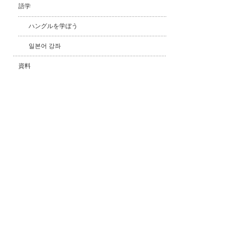
語学
ハングルを学ぼう
일본어 강좌
資料