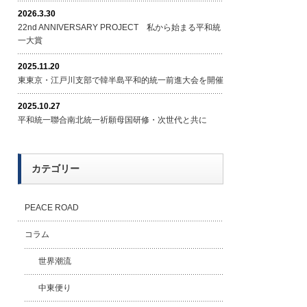
2026.3.30
22nd ANNIVERSARY PROJECT 私から始まる平和統
一大賞
2025.11.20
東東京・江戸川支部で韓半島平和的統一前進大会を開催
2025.10.27
平和統一聯合南北統一祈願母国研修・次世代と共に
カテゴリー
PEACE ROAD
コラム
世界潮流
中東便り