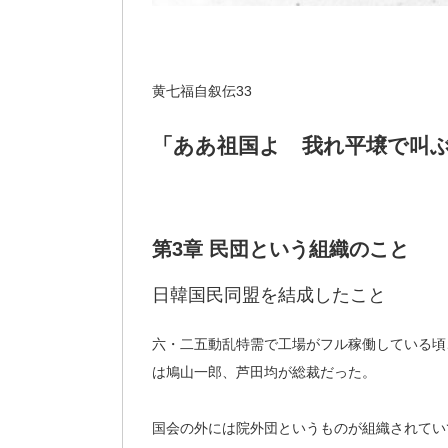
黄七福自叙伝33
「ああ祖国よ 我れ平壌で叫
第3章 民団という組織のこと
日韓国民同盟を結成したこと
六・二五動乱特需で工場がフル稼働している頃
は鳩山一郎、芦田均が総裁だった。
国会の外には院外団というものが組織されてい