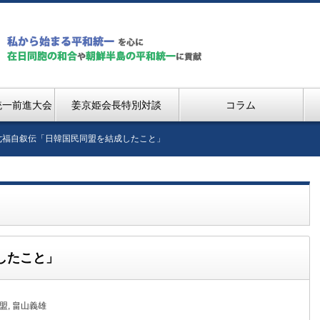
統一前進大会
姜京姫会長特別対談
コラム
七福自叙伝「日韓国民同盟を結成したこと」
したこと」
盟
,
畠山義雄