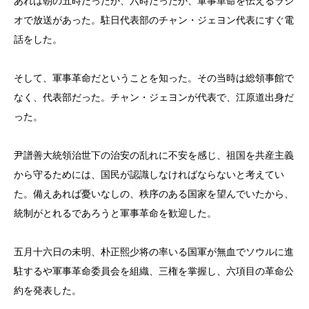
あれは朝の五時だったか、六時だったか、軍事革命を伝えるラジ
オで放送があった。駐日代表部のチャン・ジェヨン代表にすぐ電
話をした。
そして、軍事革命だということを知った。その当時は総領事館で
なく、代表部だった。チャン・ジェヨンが代表で、江原道出身だ
った。
尹譜善大統領治世下の治安の乱れに不安を感じ、祖国を共産主義
から守るためには、国民が認識しなければならないと考えてい
た。備えあれば憂いなしの、秩序のある国家を望んでいたから、
統制がとれるであろうと軍事革命を歓迎した。
五月十六日の未明、朴正熙少将の率いる国軍が無血でソウルに進
駐するや軍事革命委員会を組織、三権を掌握し、六項目の革命公
約を発表した。