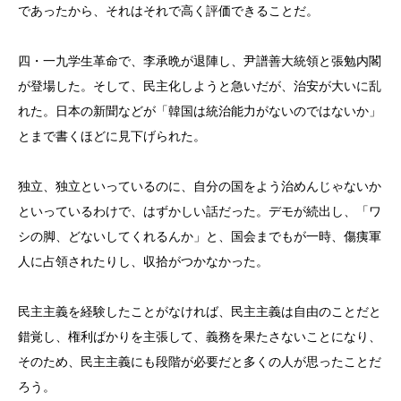
であったから、それはそれで高く評価できることだ。
四・一九学生革命で、李承晩が退陣し、尹譜善大統領と張勉内閣
が登場した。そして、民主化しようと急いだが、治安が大いに乱
れた。日本の新聞などが「韓国は統治能力がないのではないか」
とまで書くほどに見下げられた。
独立、独立といっているのに、自分の国をよう治めんじゃないか
といっているわけで、はずかしい話だった。デモが続出し、「ワ
シの脚、どないしてくれるんか」と、国会までもが一時、傷痍軍
人に占領されたりし、収拾がつかなかった。
民主主義を経験したことがなければ、民主主義は自由のことだと
錯覚し、権利ばかりを主張して、義務を果たさないことになり、
そのため、民主主義にも段階が必要だと多くの人が思ったことだ
ろう。