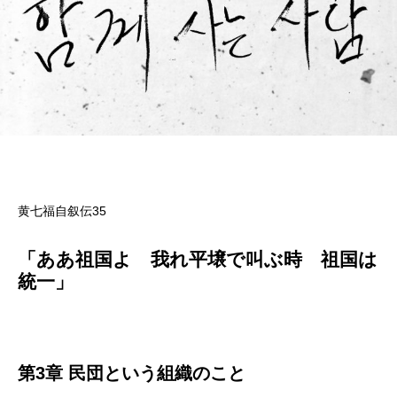
黄七福自叙伝35
「ああ祖国よ 我れ平壌で叫ぶ時 祖国は
統一」
第3章 民団という組織のこと