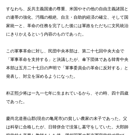
すなわち、反共主義国連の尊重、米国やその他の自由主義諸国と
の連帯の強化、汚職の根絶、自主・自助的経済の確立、そして国
家統一と、革命の任務を完了した後には軍政をただちに文民統治
にきりかえるという内容のものであった。
この軍事革命に対し、民団中央本部は、第二十七回中央大会で
「軍事革命を支持する」と決議したが、傘下団体である韓青中央
本部は五月二十七日の声明で「軍事委員会の革命に反対する」と
発表し、対立を深めるようになった。
朴正熙少将は一九一七年に生まれているから、その時、四十四歳
であった。
慶尚北道善山郡(現在の亀尾市)の貧しい農家の末子であった。父
は科挙に合格したが、日韓併合で没落し墓守をしていた。大郎師