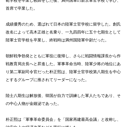
範学校を卒業し教師をした後、満州国軍の新京軍官学校で学び、
首席で卒業した。
成績優秀のため、選ばれて日本の陸軍士官学校に留学した。創氏
改名によって高木正雄と名乗り、一九四四年に五十七期生として
陸軍士官学校を卒業し、終戦時は満州国陸軍中尉だった。
朝鮮戦争勃発とともに軍役に復帰し、さらに戦闘情報課長から作
戦教育局次長へと昇進した。軍事革命当時、陸軍少将の地位にあ
り第二軍副司令官だった朴正熙は、陸軍士官学校第八期生を中心
とするグループに推されてリーダーになった。
陸士八期生は解放後、韓国が自力で訓練した軍人たちであり、そ
の中心人物が金鐘泌であった。
朴正熙は「軍事革命委員会」を「国家再建最高会議」と改称し、