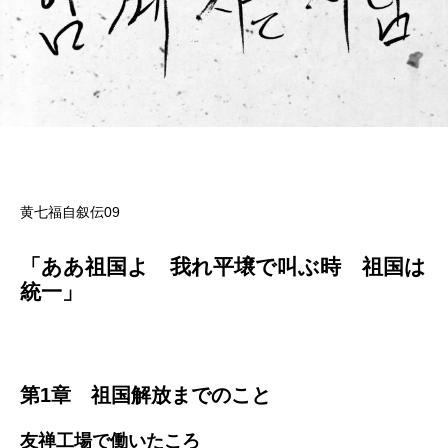
黄七福自叙伝09
「ああ祖国よ 我れ平壌で叫ぶ時 祖国は
統一」
第1章 祖国解放までのこと
友禅工場で働いたころ