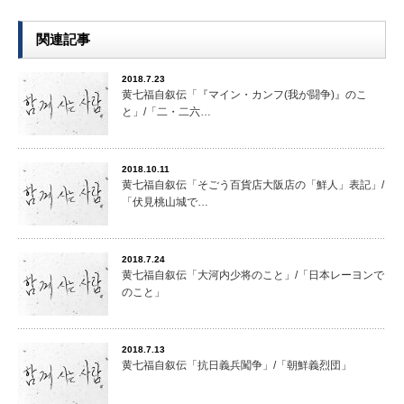
関連記事
2018.7.23
黄七福自叙伝「『マイン・カンフ(我が闘争)』のこ
と」/「二・二六…
2018.10.11
黄七福自叙伝「そごう百貨店大阪店の「鮮人」表記」/
「伏見桃山城で…
2018.7.24
黄七福自叙伝「大河内少将のこと」/「日本レーヨンで
のこと」
2018.7.13
黄七福自叙伝「抗日義兵闖争」/「朝鮮義烈団」