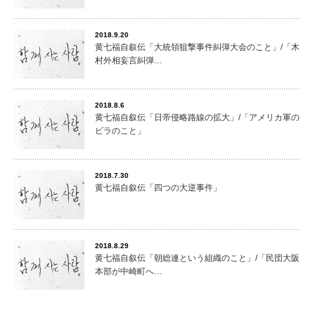
2018.9.20
黄七福自叙伝「大統領狙撃事件糾弾大会のこと」/「木
村外相妄言糾弾…
2018.8.6
黄七福自叙伝「日帝侵略路線の拡大」/「アメリカ軍の
ビラのこと」
2018.7.30
黄七福自叙伝「四つの大逆事件」
2018.8.29
黄七福自叙伝「朝総連という組織のこと」/「民団大阪
本部が中崎町へ…