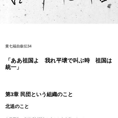
黄七福自叙伝34
「ああ祖国よ 我れ平壌で叫ぶ時 祖国は
統一」
第3章 民団という組織のこと
北送のこと