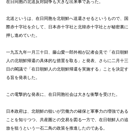
在日同胞の北送反対闘争も大きな出来事であった。
北送というは、在日同胞を北朝鮮へ送還させるというもので、国
際赤十字社を介して、日本赤十字社と北韓赤十字社とが秘密裏に
押し進めていた。
一九五九年一月三十日、藤山愛一郎外相が記者会見で「在日朝鮮
人の北朝鮮帰還の具体的な措置を取る」と発表、さらに二月十三
日の閣議で「在日朝鮮人の北朝鮮帰還を実施する」ことを決定す
る旨を発表した。
この電撃的な発表に、在日同胞社会は大きな衝撃を受けた。
日本政府は、北朝鮮の狙いが労働力の確保と軍事力の増強である
ことを知りつつ、共産圏との交易を図る一方で、在日朝鮮人の追
放を狙うという一石二鳥の政策を推進したのである。