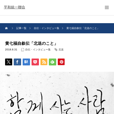
平和統一聯合
記事一覧
自伝・インタビュー集
黄七福自叙伝「北送のこと」
黄七福自叙伝「北送のこと」
2018.8.31
自伝・インタビュー集
北送