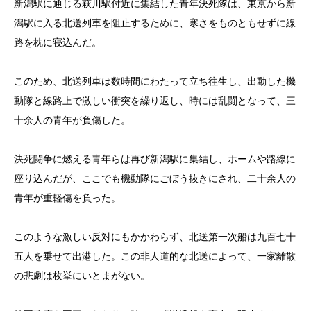
新潟駅に通じる萩川駅付近に集結した青年決死隊は、東京から新
潟駅に入る北送列車を阻止するために、寒さをものともせずに線
路を枕に寝込んだ。
このため、北送列車は数時間にわたって立ち往生し、出動した機
動隊と線路上で激しい衝突を繰り返し、時には乱闘となって、三
十余人の青年が負傷した。
決死闘争に燃える青年らは再び新潟駅に集結し、ホームや路線に
座り込んだが、ここでも機動隊にごぼう抜きにされ、二十余人の
青年が重軽傷を負った。
このような激しい反対にもかかわらず、北送第一次船は九百七十
五人を乗せて出港した。この非人道的な北送によって、一家離散
の悲劇は枚挙にいとまがない。