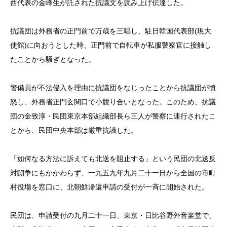
西代表の金峰生が託された抗議文を読み上げ伝達した。
抗議団は外務省の正門前で万歳を三唱し、駐日韓国代表部(現大
使館)に向おうとした時、正門前で自転車が私服警察官に接触し
たことから騒ぎとなった。
警備員が不法侵入を理由に抗議団をなじったことから抗議団が憤
怒し、外務省正門玄関口で小競り合いとなった。このため、抗議
団の金致淳・民団東京本部組織部長ら三人が警察に連行されたこ
とから、民団中央本部は厳重抗議した。
「如何なる方法に訴えても北送を阻止する」という民団の北送反
対闘争にもかかわらず、一九五九年九月二十一日から全国の市町
村役場を窓口に、北朝鮮帰還申請の受付が一斉に開始された。
民団は、申請受付の九月二十一日、東京・日比谷野外音楽堂で、