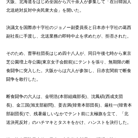
大阪、北海道をはじめ全国から六千余人が参集して「在日韓国人
北送絶対反対中央民衆大会」を開いた。
決議文を国際赤十字社のジョノー副委員長と日本赤十字社の葛西
副社長に手渡し、北送業務の即時中止を求めたが、拒否された。
そのため、曺寧柱団長はじめ四十八人が、同日午後七時から東京
芝公園増上寺公園(東京女子会館前)にテントを張り、無期限の断
食闘争に突入した。大阪からは六人が参加し、日赤玄関前で断食
闘争を敢行した。
断食闘争の六人は、金明浩(本部組織部長)、沈鳳碩(西成支団
長)、金三国(旭支部顧問)、姜吉満(韓青本部団長)、厳柱一(韓青本
部副団長)で、残暑厳しいなかでテント前に太極旗を立て、「北
送決死反対」のハチマキとタスキをかけ、ハンストを決行した。