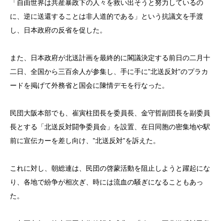
「自由世界は共産暴政下の人々を救い出そうと努力しているの
に、逆に送還することは非人道的である」という抗議文を手渡
し、日本政府の反省を促した。
また、日本政府が北送計画を最終的に閣議決定する前日の二月十
二日、全国から三百余人が参集し、手に手に”北送反対”のプラカ
ードを掲げて外務省と国会に陳情デモを行なった。
民団大阪本部でも、崔寅柱団長を委員長、金守哲副団長を副委員
長とする「北送反対闘争委員会」を設置、在日同胞の密集地や駅
前に宣伝カーを差し向け、”北送反対”を訴えた。
これに対し、朝総連は、民団の啓蒙活動を阻止しようと躍起にな
り、各地で紛争が相次ぎ、時には流血の騒ぎになることもあっ
た。