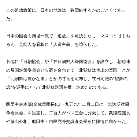
この追放政策に、日本の世論は一致団結するかのごとくであっ
た。
日本の国会も満場一致で「追放」を可決したし、マスコミはもち
ろん、芸能人を看板に「人道主義」を喧伝した。
各地に「日朝協会」や「在日朝鮮人帰国協会」を設立し、朝総連
の帰国対策委員会と歩調を合わせて「北朝鮮は地上の楽園」とか
「北朝鮮は豊かな国」とかの甘言を流布し、在日同胞の”望郷の
念”を逆手にとって北朝鮮送還を推し進めたのである。
民団中央本部(金載華団長)は一九五九年二月二日に「北送反対闘
争委員会」を設置し、二百人がバス三台に分乗して、衆議院議長
や藤山外相、船田中・自民党外交調査会長らに陳情に向かった。