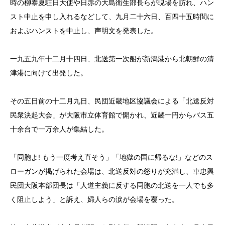
時の柳泰夏駐日大使や日赤の大島衛生部長らが現場を訪れ、ハン
スト中止を申し入れるなどして、九月二十六日、百四十五時間に
およぶハンストを中止し、声明文を発表した。
一九五九年十二月十四日、北送第一次船が新潟港から北朝鮮の清
津港に向けて出発した。
その五日前の十二月九日、民団近畿地区協議会による「北送反対
民衆決起大会」が大阪市立体育館で開かれ、近畿一円からバス五
十余台で一万余人が集結した。
「同胞よ! もう一度考え直そう」「地獄の国に帰るな!」などのス
ローガンが掲げられた会場は、北送反対の怒りが充満し、車忠興
民団大阪本部団長は「人道主義に反する同胞の北送を一人でも多
く阻止しよう」と訴え、婦人らの涙が会場を覆った。