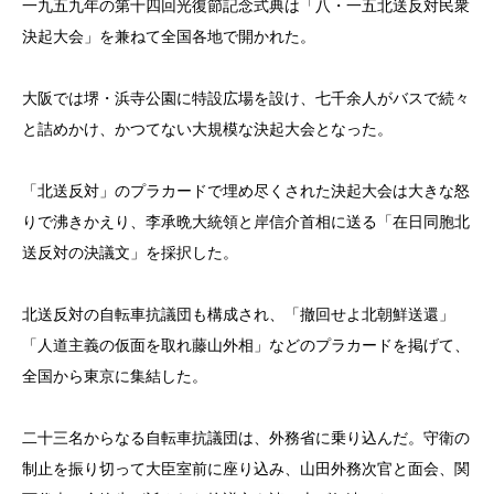
一九五九年の第十四回光復節記念式典は「八・一五北送反対民衆
決起大会」を兼ねて全国各地で開かれた。
大阪では堺・浜寺公園に特設広場を設け、七千余人がバスで続々
と詰めかけ、かつてない大規模な決起大会となった。
「北送反対」のプラカードで埋め尽くされた決起大会は大きな怒
りで沸きかえり、李承晩大統領と岸信介首相に送る「在日同胞北
送反対の決議文」を採択した。
北送反対の自転車抗議団も構成され、「撤回せよ北朝鮮送還」
「人道主義の仮面を取れ藤山外相」などのプラカードを掲げて、
全国から東京に集結した。
二十三名からなる自転車抗議団は、外務省に乗り込んだ。守衛の
制止を振り切って大臣室前に座り込み、山田外務次官と面会、関