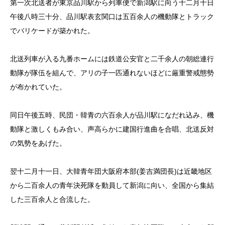
第一次北送者が東京品川駅から列車便で新潟駅に向う十二月十日
午後八時三十分、品川駅表玄関口は五百余人の機動隊とトラック
でバリケードが築かれた。
北送列車が入る九番ホームには鉄道公安官と二千余人の朝総連行
動隊が隊伍を組んで、アリの子一匹通れないほどに厳重警戒態勢
が布かれていた。
同日午後五時、民団・韓青の六百余人が品川駅になだれ込み、機
動隊と激しくもみ合い、声高らかに建国行進曲を合唱、北送反対
の気勢をあげた。
翌十二月十一日、大韓青年団大阪府本部(姜吉満団長)は近畿地区
から二百余人の青年決死隊を動員して新潟に向い、全国から集結
した三百余人と合流した。