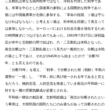
二五動乱は単なる国内戦争ではなく、冷戦を代理した戦争であ
る。米軍を中心とした国連軍の参戦による国際的な戦争であり、
後には中国義勇軍が北側に参加する。「革命の祖国、ソ連は守ら
なければならない」と考えるソ連は、対米戦を回避して表立って
は参加しなかった。ヨーロッパにおける社会主義を強化するため
の時間稼ぎにつなげるためでもあった。1953年7月27日に休戦協
定が米中と北朝鮮の間で結ばれ、六・二五動乱は休戦となった。
南北分断は六・二五動乱後という見方が一般的だが、分断は冷戦
の落とし子であり、それが1945年から始まったので「分断70
年」とも言えるのである。
「分断70年」を迎え、「戦争」で分断された韓（朝鮮）半島の
運勢が「一巡」し、「平和」的に再び統一される年であると言え
るだろう。物的交流、人的交流を推進していき南北の平和統一に
対する一層の雰囲気醸成が必要とされる。
平和統一聯合の創設者、文鮮明総裁は「南北が分断されたとい
う事実は、大韓民国の国民たちにのみ過ちがあって分断されたの