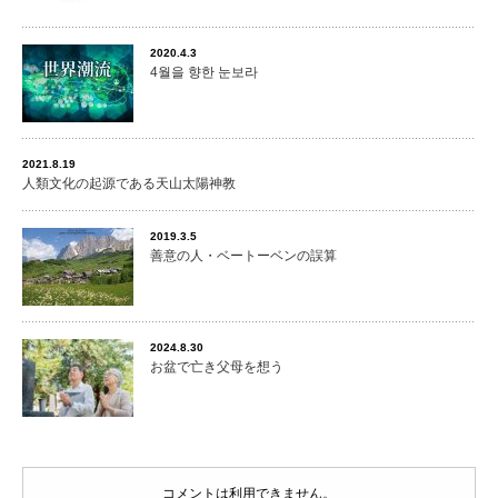
2020.4.3
4월을 향한 눈보라
2021.8.19
人類文化の起源である天山太陽神教
2019.3.5
善意の人・ベートーベンの誤算
2024.8.30
お盆で亡き父母を想う
コメントは利用できません。