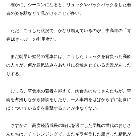
確かに、シーズンになると、リュックやバックパックをした若
者の姿を駅などで見かけることが多い。
ただ、こうした状況で、かなり増えているのが、中高年の「青
春18きっぷ」の利用者だ。
まだ朝早い始発の電車には、こうしたリュックを背負った高齢
の人々が、何か意気込みをあたりに発散させている光景があった
りする。
むしろ、草食系の若者を抑えて、肉食系のおじさんたちが、車
両を占拠しながら雑談をしたり、一人車内をはばからずに朝食に
ぱくついている姿を目撃することが少なくない。
さすがに、高度経済成長の時代を過ごした団塊の世代のおじさ
んたちは、チャレンジングで、まだギラギラした脂ぎった精気が