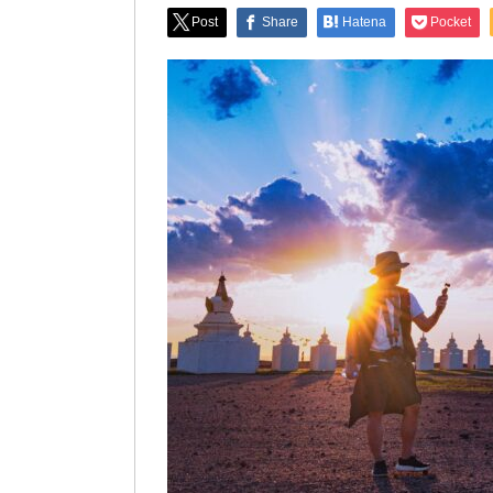
Post
Share
Hatena
Pocket