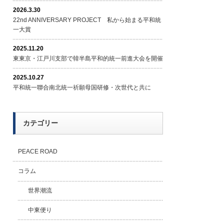
2026.3.30
22nd ANNIVERSARY PROJECT 私から始まる平和統
一大賞
2025.11.20
東東京・江戸川支部で韓半島平和的統一前進大会を開催
2025.10.27
平和統一聯合南北統一祈願母国研修・次世代と共に
カテゴリー
PEACE ROAD
コラム
世界潮流
中東便り