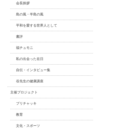
会長挨拶
島の風・半島の風
平和を愛する世界人として
書評
福チュモニ
私の出会った在日
自伝・インタビュー集
谷先生の健康講座
主催プロジェクト
プリチャッキ
教育
文化・スポーツ