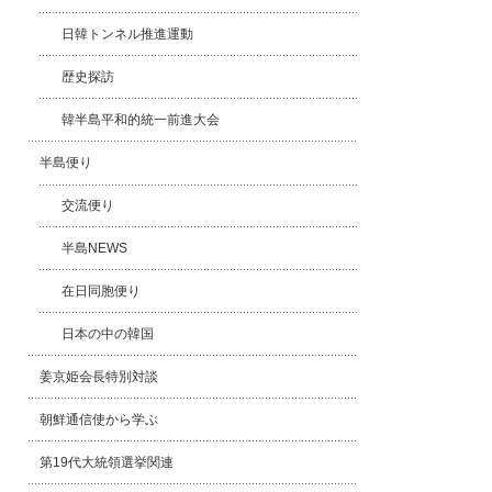
日韓トンネル推進運動
歴史探訪
韓半島平和的統一前進大会
半島便り
交流便り
半島NEWS
在日同胞便り
日本の中の韓国
姜京姫会長特別対談
朝鮮通信使から学ぶ
第19代大統領選挙関連