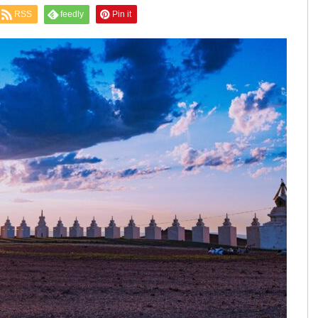
RSS
feedly
Pin it