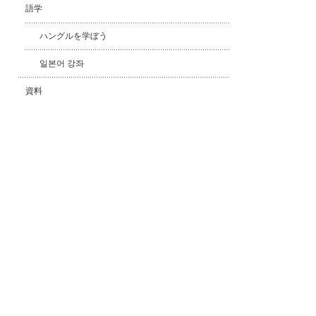
語学
ハングルを学ぼう
일본어 강좌
資料