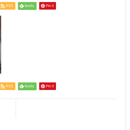
RSS
feedly
Pin it
RSS
feedly
Pin it