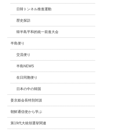
日韓トンネル推進運動
歴史探訪
韓半島平和的統一前進大会
半島便り
交流便り
半島NEWS
在日同胞便り
日本の中の韓国
姜京姫会長特別対談
朝鮮通信使から学ぶ
第19代大統領選挙関連