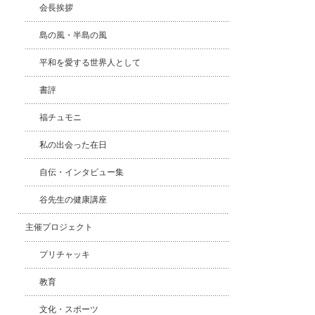
会長挨拶
島の風・半島の風
平和を愛する世界人として
書評
福チュモニ
私の出会った在日
自伝・インタビュー集
谷先生の健康講座
主催プロジェクト
プリチャッキ
教育
文化・スポーツ