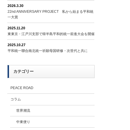
2026.3.30
22nd ANNIVERSARY PROJECT 私から始まる平和統
一大賞
2025.11.20
東東京・江戸川支部で韓半島平和的統一前進大会を開催
2025.10.27
平和統一聯合南北統一祈願母国研修・次世代と共に
カテゴリー
PEACE ROAD
コラム
世界潮流
中東便り