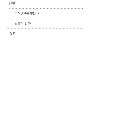
語学
ハングルを学ぼう
일본어 강좌
資料