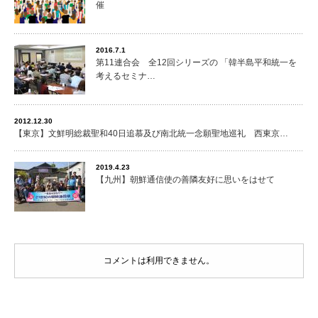
催
2016.7.1
第11連合会 全12回シリーズの 「韓半島平和統一を
考えるセミナ…
2012.12.30
【東京】文鮮明総裁聖和40日追慕及び南北統一念願聖地巡礼 西東京…
2019.4.23
【九州】朝鮮通信使の善隣友好に思いをはせて
コメントは利用できません。