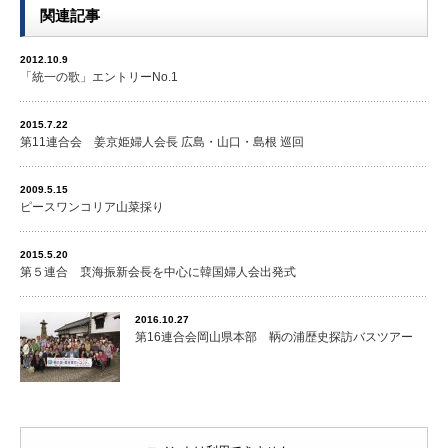
関連記事
2012.10.9
「統一の歌」エントリーNo.1
2015.7.22
第11連合会 姜京姫婦人会長 広島・山口・島根 巡回
2009.5.15
ピースワンコリア山菜採り
2015.5.20
第５連合 裵海振新会長を中心に韓国婦人会出発式
2016.10.27
第16連合会岡山県本部 鞆の浦歴史探訪バスツアー