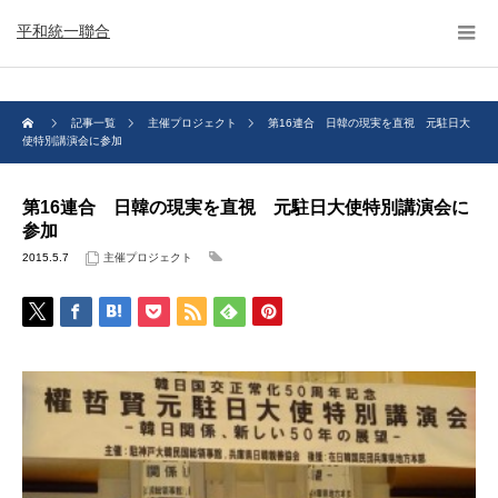
平和統一聯合
記事一覧
主催プロジェクト
第16連合 日韓の現実を直視 元駐日大
使特別講演会に参加
第16連合 日韓の現実を直視 元駐日大使特別講演会に
参加
2015.5.7
主催プロジェクト