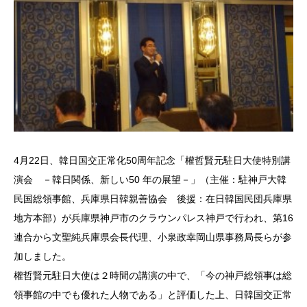
4月22日、韓日国交正常化50周年記念「權哲賢元駐日大使特別講
演会 －韓日関係、新しい50 年の展望－」（主催：駐神戸大韓
民国総領事館、兵庫県日韓親善協会 後援：在日韓国民団兵庫県
地方本部）が兵庫県神戸市のクラウンパレス神戸で行われ、第16
連合から文聖純兵庫県会長代理、小泉政幸岡山県事務局長らが参
加しました。
權哲賢元駐日大使は２時間の講演の中で、「今の神戸総領事は総
領事館の中でも優れた人物である」と評価した上、日韓国交正常