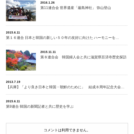
2016.1.26
第11連合会 世界遺産「厳島神社」 弥山登山
2015.6.11
第１６連合 日本と韓国の新しい５０年の友好に向けた ハーモニーを…
2015.11.11
第８連合会 韓国婦人会と共に滋賀県百済寺歴史探訪
2013.7.19
【兵庫】「より良き日本と韓国・朝鮮のために」 結成８周年記念大会…
2015.6.11
第9連合 韓国の新聞記者と共に歴史を学ぶ
コメントは利用できません。