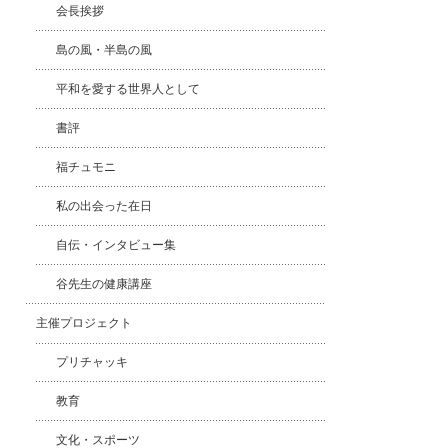
会長挨拶
島の風・半島の風
平和を愛する世界人として
書評
福チュモニ
私の出会った在日
自伝・インタビュー集
谷先生の健康講座
主催プロジェクト
プリチャッキ
教育
文化・スポーツ