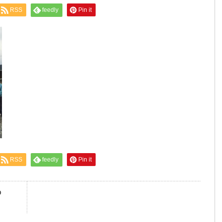
RSS
feedly
Pin it
RSS
feedly
Pin it
の