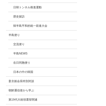
日韓トンネル推進運動
歴史探訪
韓半島平和的統一前進大会
半島便り
交流便り
半島NEWS
在日同胞便り
日本の中の韓国
姜京姫会長特別対談
朝鮮通信使から学ぶ
第19代大統領選挙関連