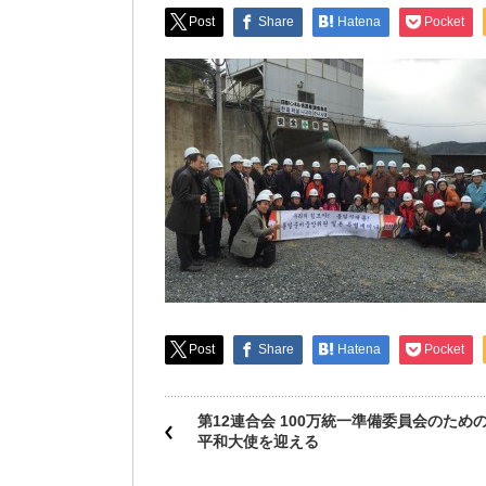
Post
Share
Hatena
Pocket
Post
Share
Hatena
Pocket
第12連合会 100万統一準備委員会のため
平和大使を迎える