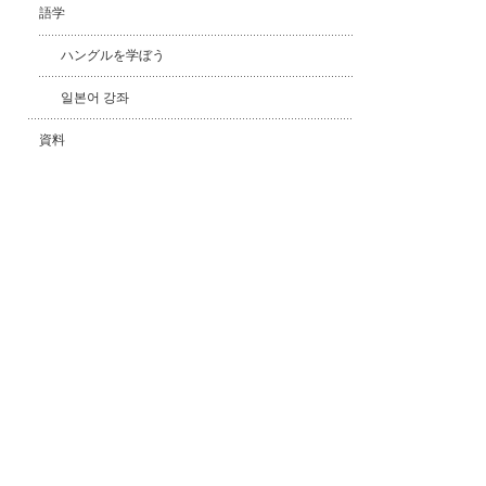
語学
ハングルを学ぼう
일본어 강좌
資料