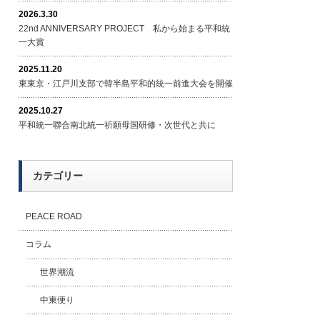
2026.3.30
22nd ANNIVERSARY PROJECT 私から始まる平和統
一大賞
2025.11.20
東東京・江戸川支部で韓半島平和的統一前進大会を開催
2025.10.27
平和統一聯合南北統一祈願母国研修・次世代と共に
カテゴリー
PEACE ROAD
コラム
世界潮流
中東便り