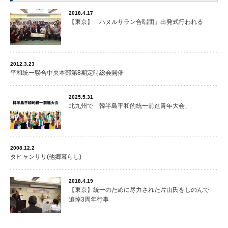
2018.4.17
【東京】「ハヌルサラン合唱団」出発式行われる
2012.3.23
平和統一聯合中央本部第8期定時総会開催
2025.5.31
北九州で「韓半島平和的統一前進青年大会」
2008.12.2
タヒャンサリ(他郷暮らし)
2018.4.19
【東京】統一のために尽力された片山氏をしのんで
追悼3周年行事