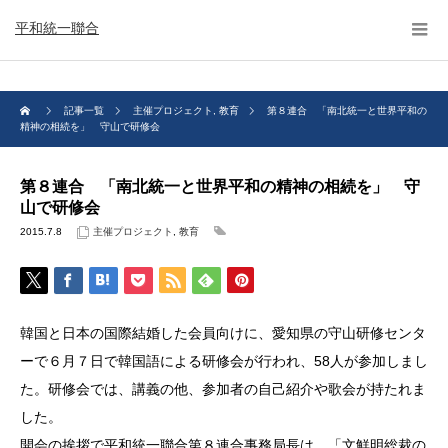
平和統一聯合
記事一覧
主催プロジェクト
,
教育
第８連合 「南北統一と世界平和の
精神の相続を」 守山で研修会
第８連合 「南北統一と世界平和の精神の相続を」 守
山で研修会
2015.7.8
主催プロジェクト
,
教育
韓国と日本の国際結婚した会員向けに、愛知県の守山研修センタ
ーで６月７日で韓国語による研修会が行われ、58人が参加しまし
た。研修会では、講義の他、参加者の自己紹介や歌会が持たれま
した。
開会の挨拶で平和統一聯合第８連合事務局長は、「文鮮明総裁の