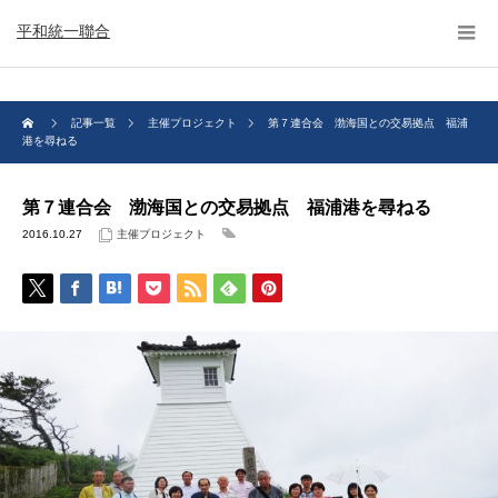
平和統一聯合
記事一覧
主催プロジェクト
第７連合会 渤海国との交易拠点 福浦
港を尋ねる
第７連合会 渤海国との交易拠点 福浦港を尋ねる
2016.10.27
主催プロジェクト