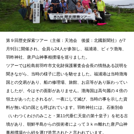
第９回歴史探索ツアー（主催：天池会 後援：北國新聞社）が7
月9日に開催され、会員ら24人が参加し、福浦港、ビィラ渤海、
羽昨神社、唐戸山神事相撲場を巡りました。
ツアーでは松島前羽咋市文化財保護審査会会長の情熱ある説明を
聞きながら、当時の様子に思いを馳せました。福浦港は当時渤海
国との交易があり、船の修理場、旅館、お店等があり賑わってい
ましたが、今はその面影がありません。渤海国は高句麗の４倍の
領土があったとされるが、一夜にして滅び、当時の事を示した資
料が無い幻の国とも呼ばれています。羽昨神社には、石衝別命
（いわつくわけのみこと・第11代垂仁天皇の第十皇子）を祀る古
墳があり、朝鮮半島からの技術者によって３ｋｍ離れた唐戸山神
事相撲場から砂を運び造営されたと言われています。