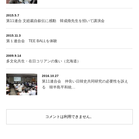
2015.5.7
第11連合 文総裁自叙伝に感動 韓成煥先生を招いて講演会
2015.11.3
第１連合会 TEE BALLを体験
2009.9.14
多文化共生・在日コリアンの集い（北海道）
2016.10.27
第11連合会 仲良い日韓史共同研究の必要性を訴え
る 韓半島平和統…
コメントは利用できません。