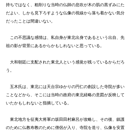
持ちではなく、粗削りな当時の仏師の息吹が木の肌の黒ずみにた
だよい、しかも見下ろすような仏像の視線から落ち着かない気分
だったことは間違いない。
この不思議な感情は、私自身が東北出身であるという出自、先
祖の影が背景にあるからかもしれないと思っている。
大和朝廷に支配された東北人という感覚が残っているからだろ
う。
五木氏は、東北には天台宗ゆかりの円仁の創設した寺院が多い
ことなどから、そこには当時の政府の東北経略の意図が反映して
いたかもしれないと指摘している。
東北地方を征夷大将軍の坂田田村麻呂が攻略し、その後、鎮護
のために仏教布教のために僧侶が入り、寺院を造り、仏像を安置