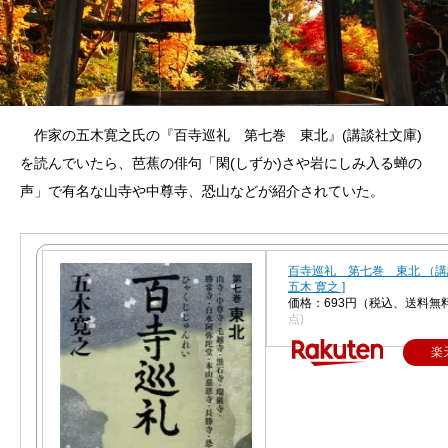
作家の五木寛之氏の『百寺巡礼 第七巻 東北』(講談社文庫)
を読んでいたら、芭蕉の俳句「閑(しずか)さや岩にしみ入る蝉の
声」で有名な山寺や中尊寺、恐山などが紹介されていた。
百寺巡礼 第七巻 東北 （講
五木 寛之 ]
価格：693円（税込、送料無料
点)
楽