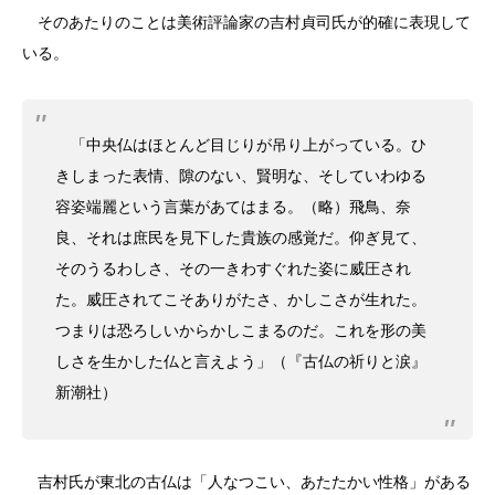
そのあたりのことは美術評論家の吉村貞司氏が的確に表現して
いる。
「中央仏はほとんど目じりが吊り上がっている。ひ
きしまった表情、隙のない、賢明な、そしていわゆる
容姿端麗という言葉があてはまる。（略）飛鳥、奈
良、それは庶民を見下した貴族の感覚だ。仰ぎ見て、
そのうるわしさ、その一きわすぐれた姿に威圧され
た。威圧されてこそありがたさ、かしこさが生れた。
つまりは恐ろしいからかしこまるのだ。これを形の美
しさを生かした仏と言えよう」（『古仏の祈りと涙』
新潮社）
吉村氏が東北の古仏は「人なつこい、あたたかい性格」がある