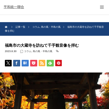
平和統一聯合
記事一覧
コラム
,
島の風・半島の風
福島市の大蔵寺を訪ねて千手観音
像を拝む
福島市の大蔵寺を訪ねて千手観音像を拝む
2023.8.30
コラム
,
島の風・半島の風