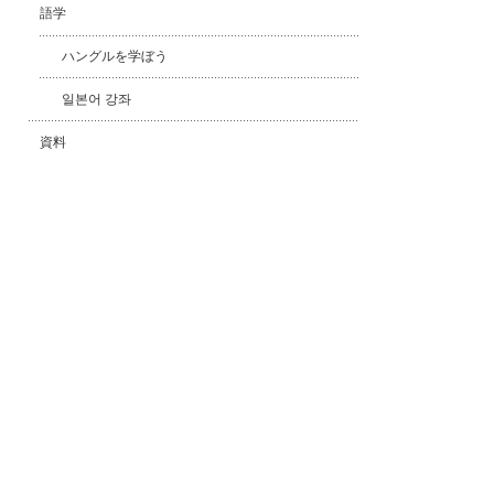
語学
ハングルを学ぼう
일본어 강좌
資料