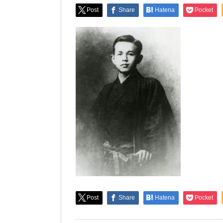
Post
Share
Hatena
Pocket
Post
Share
Hatena
Pocket