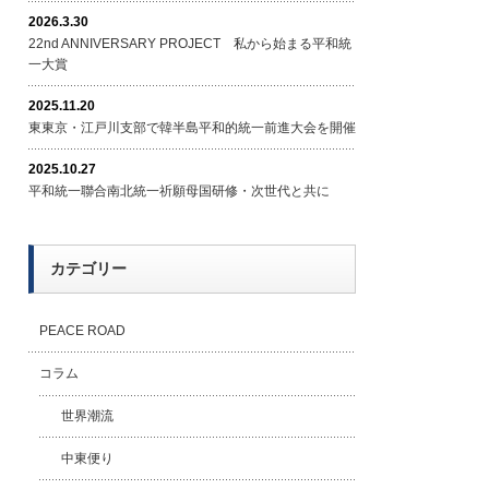
2026.3.30
22nd ANNIVERSARY PROJECT 私から始まる平和統
一大賞
2025.11.20
東東京・江戸川支部で韓半島平和的統一前進大会を開催
2025.10.27
平和統一聯合南北統一祈願母国研修・次世代と共に
カテゴリー
PEACE ROAD
コラム
世界潮流
中東便り