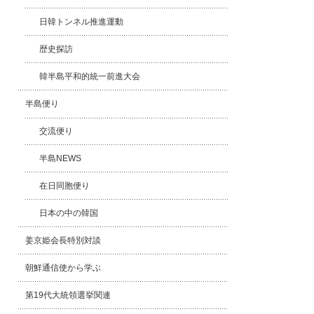
日韓トンネル推進運動
歴史探訪
韓半島平和的統一前進大会
半島便り
交流便り
半島NEWS
在日同胞便り
日本の中の韓国
姜京姫会長特別対談
朝鮮通信使から学ぶ
第19代大統領選挙関連