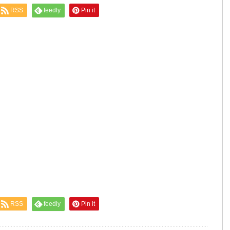
RSS
feedly
Pin it
RSS
feedly
Pin it