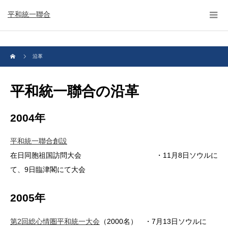
平和統一聯合
沿革
平和統一聯合の沿革
2004年
平和統一聯合創設
在日同胞祖国訪問大会 ・11月8日ソウルに
て、9日臨津閣にて大会
2005年
第2回総心情圏平和統一大会
（2000名） ・7月13日ソウルに