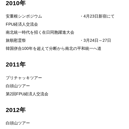
2010年
安重根シンポジウム ・4月23日新宿にて
FPU経済人交流会
南北統一時代を招く在日同胞躍進大会
旅順慰霊祭 ・3月24日～27日
韓国併合100年を超えて分断から南北の平和統一へ道
2011年
プリチャッキツアー
白頭山ツアー
第2回FPU経済人交流会
2012年
白頭山ツアー